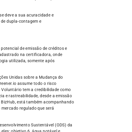
 se deve a sua acuracidade e
o de dupla-contagem e
 potencial de emissão de créditos e
adastrado na certificadora, onde
ogia utilizada, somente após
ções Unidas sobre a Mudança do
reener.io assume todo o risco
o Voluntário tem a credibilidade como
cia e rastreabilidade, desde a emissão
m o BizHub, está também acompanhando
o mercado regulado que será
 Desenvolvimento Sustentável (ODS) da
es: objetivo 6, água potável e