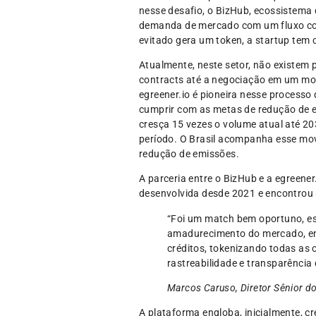
nesse desafio, o BizHub, ecossistema 
demanda de mercado com um fluxo cons
evitado gera um token, a startup tem
Atualmente, neste setor, não existem
contracts até a negociação em um mod
egreener.io é pioneira nesse process
cumprir com as metas de redução de e
cresça 15 vezes o volume atual até 2
período. O Brasil acompanha esse mov
redução de emissões.
A parceria entre o BizHub e a egreene
desenvolvida desde 2021 e encontrou 
“Foi um match bem oportuno, es
amadurecimento do mercado, en
créditos, tokenizando todas as o
rastreabilidade e transparência
Marcos Caruso, Diretor Sênior d
A plataforma engloba, inicialmente, cré