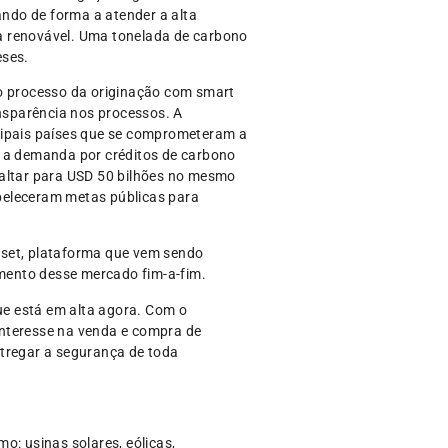
ando de forma a atender a alta
a renovável. Uma tonelada de carbono
eses.
 o processo da originação com smart
nsparência nos processos. A
ncipais países que se comprometeram a
e a demanda por créditos de carbono
saltar para USD 50 bilhões no mesmo
beleceram metas públicas para
Asset, plataforma que vem sendo
mento desse mercado fim-a-fim.
ue está em alta agora. Com o
nteresse na venda e compra de
entregar a segurança de toda
mo: usinas solares, eólicas,