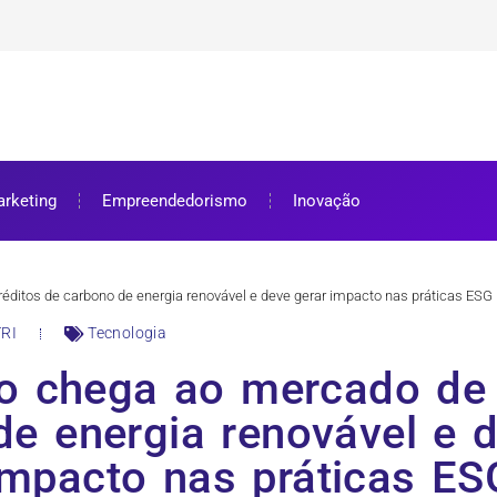
ra bolsa de estudos
ar e como aproveitar
se preparar
rketing
Empreendedorismo
Inovação
ditos de carbono de energia renovável e deve gerar impacto nas práticas ESG
RI
Tecnologia
o chega ao mercado de 
de energia renovável e d
impacto nas práticas ES