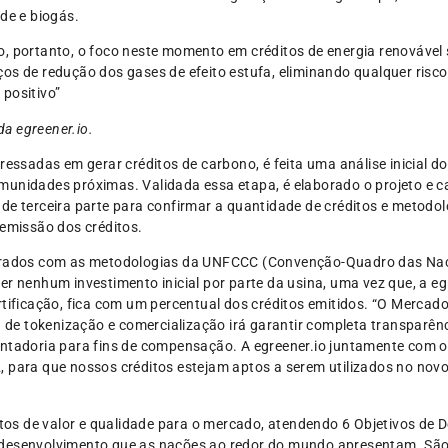
de e biogás.
o, portanto, o foco neste momento em créditos de energia renovável
ços de redução dos gases de efeito estufa, eliminando qualquer risc
 positivo”
a egreener.io.
ressadas em gerar créditos de carbono, é feita uma análise inicial do
munidades próximas. Validada essa etapa, é elaborado o projeto e c
de terceira parte para confirmar a quantidade de créditos e metodol
 emissão dos créditos.
aborados com as metodologias da UNFCCC (Convenção-Quadro das Na
er nenhum investimento inicial por parte da usina, uma vez que, a eg
rtificação, fica com um percentual dos créditos emitidos. “O Mercad
a de tokenização e comercialização irá garantir completa transparên
sentadoria para fins de compensação. A egreener.io juntamente co
, para que nossos créditos estejam aptos a serem utilizados no nov
ditos de valor e qualidade para o mercado, atendendo 6 Objetivos de
desenvolvimento que as nações ao redor do mundo apresentam. São el