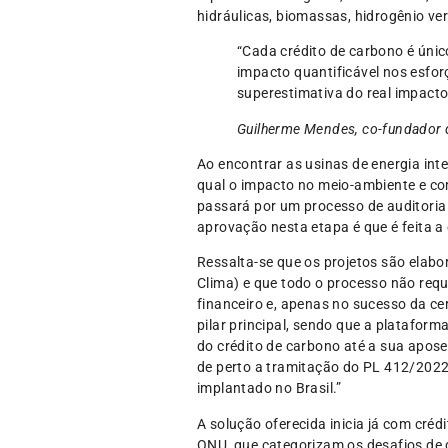
hidráulicas, biomassas, hidrogênio ver
“Cada crédito de carbono é únic
impacto quantificável nos esfor
superestimativa do real impacto
Guilherme Mendes, co-fundador d
Ao encontrar as usinas de energia inte
qual o impacto no meio-ambiente e co
passará por um processo de auditoria 
aprovação nesta etapa é que é feita a
Ressalta-se que os projetos são el
Clima) e que todo o processo não requ
financeiro e, apenas no sucesso da ce
pilar principal, sendo que a plataform
do crédito de carbono até a sua apo
de perto a tramitação do PL 412/2022
implantado no Brasil.”
A solução oferecida inicia já com cré
ONU, que categorizam os desafios de 