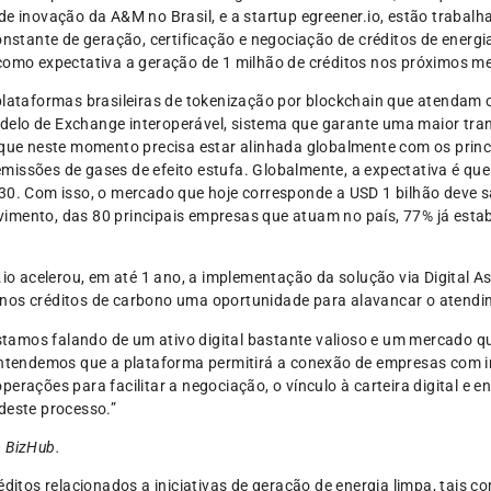
de inovação da A&M no Brasil, e a startup egreener.io, estão trabalh
tante de geração, certificação e negociação de créditos de energi
 como expectativa a geração de 1 milhão de créditos nos próximos m
 plataformas brasileiras de tokenização por blockchain que atendam
elo de Exchange interoperável, sistema que garante uma maior tra
o que neste momento precisa estar alinhada globalmente com os pri
missões de gases de efeito estufa. Globalmente, a expectativa é qu
030. Com isso, o mercado que hoje corresponde a USD 1 bilhão deve 
imento, das 80 principais empresas que atuam no país, 77% já esta
r.io acelerou, em até 1 ano, a implementação da solução via Digital 
nos créditos de carbono uma oportunidade para alavancar o atendi
tamos falando de um ativo digital bastante valioso e um mercado q
tendemos que a plataforma permitirá a conexão de empresas com i
perações para facilitar a negociação, o vínculo à carteira digital e 
 deste processo.”
o BizHub.
ditos relacionados a iniciativas de geração de energia limpa, tais co