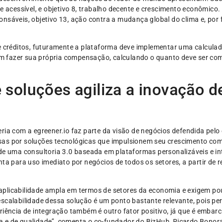
e acessível, e objetivo 8, trabalho decente e crescimento econômico.
nsáveis, objetivo 13, ação contra a mudança global do clima e, por f
de créditos, futuramente a plataforma deve implementar uma calcula
o em fazer sua própria compensação, calculando o quanto deve ser c
soluções agiliza a inovação d
ria com a egreener.io faz parte da visão de negócios defendida pelo
as por soluções tecnológicas que impulsionem seu crescimento com a
e uma consultoria 3.0 baseada em plataformas personalizáveis e intel
nta para uso imediato por negócios de todos os setores, a partir de 
plicabilidade ampla em termos de setores da economia e exigem pou
scalabilidade dessa solução é um ponto bastante relevante, pois pe
riência de integração também é outro fator positivo, já que é embar
 e de qualidade”, comenta o co-fundador do BizHub, Ricardo Bonor