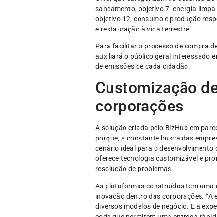
saneamento, objetivo 7, energia limpa 
objetivo 12, consumo e produção respo
e restauração à vida terrestre.
Para facilitar o processo de compra 
auxiliará o público geral interessad
de emissões de cada cidadão.
Customização de 
corporações
A solução criada pelo BizHub em parce
porque, a constante busca das empres
cenário ideal para o desenvolvimento d
oferece tecnologia customizável e pro
resolução de problemas.
As plataformas construídas tem uma a
inovação dentro das corporações. “A e
diversos modelos de negócio. E a expe
code que permitem uma entrega rápida