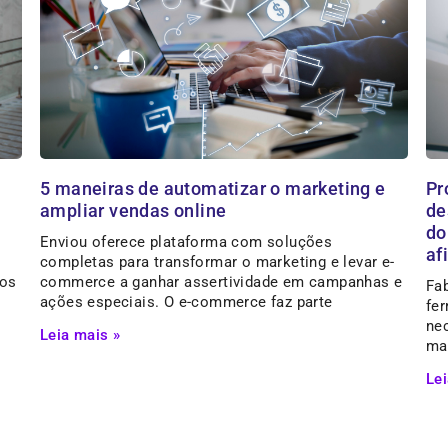
5 maneiras de automatizar o marketing e
Pr
ampliar vendas online
de
do
Enviou oferece plataforma com soluções
af
completas para transformar o marketing e levar e-
ros
commerce a ganhar assertividade em campanhas e
Fab
ações especiais. O e-commerce faz parte
fe
ne
Leia mais »
ma
Lei