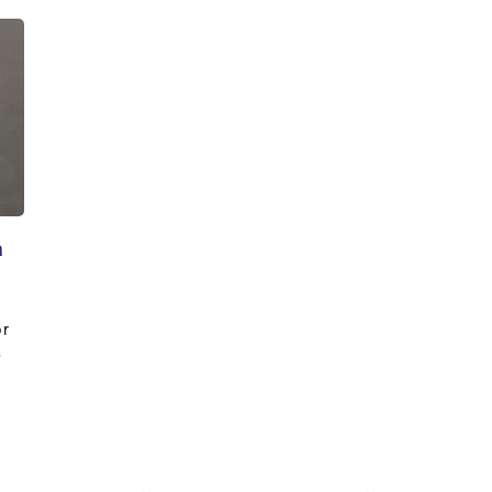
a
or
a