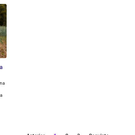
ia
 na
la