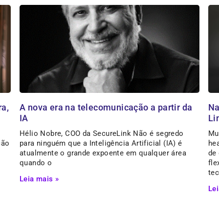
ra,
A nova era na telecomunicação a partir da
Na
IA
Li
Hélio Nobre, COO da SecureLink Não é segredo
Mu
ção
para ninguém que a Inteligência Artificial (IA) é
he
atualmente o grande expoente em qualquer área
de
quando o
fle
te
Leia mais »
Lei