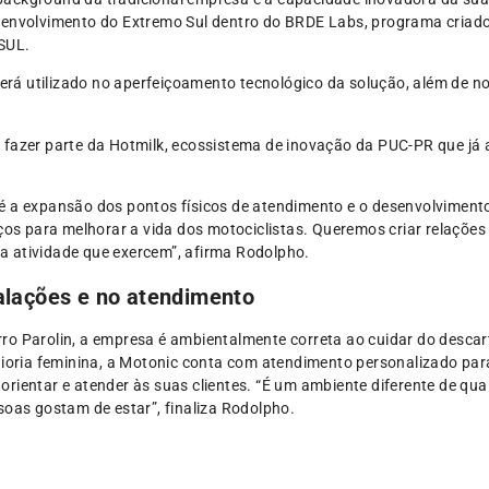
senvolvimento do Extremo Sul dentro do BRDE Labs, programa criad
 SUL.
 será utilizado no aperfeiçoamento tecnológico da solução, além de n
 fazer parte da Hotmilk, ecossistema de inovação da PUC-PR que já 
 a expansão dos pontos físicos de atendimento e o desenvolvimento 
iços para melhorar a vida dos motociclistas. Queremos criar relaçõ
 atividade que exercem”, afirma Rodolpho.
alações e no atendimento
o Parolin, a empresa é ambientalmente correta ao cuidar do descarte 
ria feminina, a Motonic conta com atendimento personalizado para
rientar e atender às suas clientes. “É um ambiente diferente de qu
soas gostam de estar”, finaliza Rodolpho.