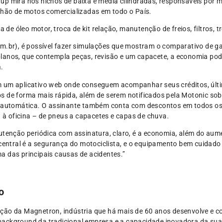
up mira nos nichos de baixa e média cilindradas, responsáveis por 
ilhão de motos comercializadas em todo o País.
a de óleo motor, troca de kit relação, manutenção de freios, filtros, 
om.br), é possível fazer simulações que mostram o comparativo de g
lanos, que contempla peças, revisão e um capacete, a economia pod
.
 um aplicativo web onde conseguem acompanhar seus créditos, últim
s de forma mais rápida, além de serem notificados pela Motonic so
a automática. O assinante também conta com descontos em todos os
a à oficina – de pneus a capacetes e capas de chuva.
nção periódica com assinatura, claro, é a economia, além do aumen
ntral é a segurança do motociclista, e o equipamento bem cuidado 
a das principais causas de acidentes.”
o
ção da Magnetron, indústria que há mais de 60 anos desenvolve e co
ackground da tradicional empresa e a capacidade inovadora da sua 