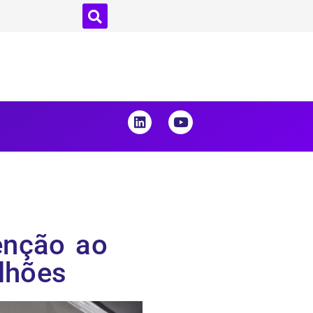
tenção ao
lhões