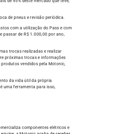
mais de 95% deste mercado que teve,
troca de pneus e revisão periódica.
astos com a utilização do Pass e com
e passar de R$ 1.000,00 por ano,
as trocas realizadas e realizar
bre próximas trocas e informações
 produtos vendidos pela Motonic,
to da vida útil da própria
é uma ferramenta para isso,
mercializa componentes elétricos e
equipe, a Motonic acaba de receber