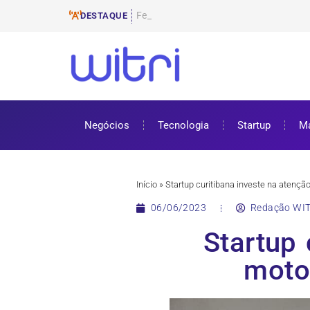
Ferramentas de E-mail Mar
ProUni: como funciona e requisitos pa
Cursos gratuitos online: onde encontr
ENEM 2025: datas, inscrições e como 
DESTAQUE
Negócios
Tecnologia
Startup
Ma
Início
»
Startup curitibana investe na atençã
06/06/2023
Redação WIT
Startup 
moto