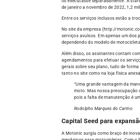
os executasse separadamente. A start
de janeiro a novembro de 2022, 1,2 m
Entre os serviços inclusos estão a troc
No site da empresa (http://motonic.c
serviços avulsos. Em apenas um dos p
dependendo do modelo de motocicleta
Além disso, os assinantes contam com
agendamentos para efetuar os serviço
gerais sobre seu plano, tudo de form
tanto no site como na loja física anex
“Uma grande vantagem da manute
moto. Mas nossa preocupação ce
pois a falta de manutenção é um
Rodolpho Marques do Carmo
Capital Seed para expansã
A Motonic surgiu como braço de inova
mecânicos para motocicletas. Com o b