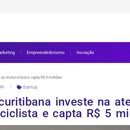
ra bolsa de estudos
ar e como aproveitar
se preparar
rketing
Empreendedorismo
Inovação
o ao motociclista e capta R$ 5 milhões
RI
Startup
curitibana investe na a
ciclista e capta R$ 5 mi