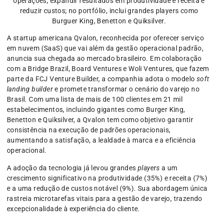
operações, expandir resultados em produtividade e receita e
reduzir custos; no portfólio, inclui grandes players como
Burguer King, Benetton e Quiksilver.
A startup americana Qvalon, reconhecida por oferecer serviço
em nuvem (SaaS) que vai além da gestão operacional padrão,
anuncia sua chegada ao mercado brasileiro. Em colaboração
com a Bridge Brazil, Board Ventures e Woli Ventures, que fazem
parte da FCJ Venture Builder, a companhia adota o modelo
soft
landing builder
e promete transformar o cenário do varejo no
Brasil. Com uma lista de mais de 100 clientes em 21 mil
estabelecimentos, incluindo gigantes como Burger King,
Benetton e Quiksilver, a Qvalon tem como objetivo garantir
consistência na execução de padrões operacionais,
aumentando a satisfação, a lealdade à marca e a eficiência
operacional.
A adoção da tecnologia já levou grandes
players
a um
crescimento significativo na produtividade (35%) e receita (7%)
e a uma redução de custos notável (9%). Sua abordagem única
rastreia microtarefas vitais para a gestão de varejo, trazendo
excepcionalidade à experiência do cliente.