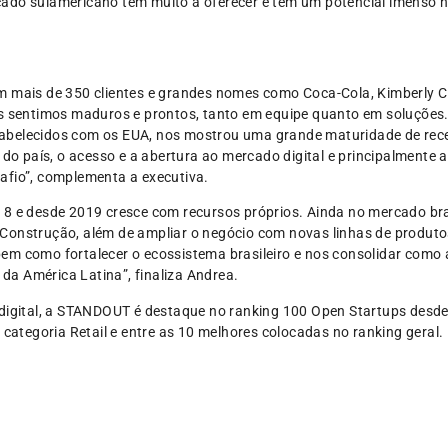
cado sulamericano tem muito a oferecer e tem um potencial imenso
 mais de 350 clientes e grandes nomes como Coca-Cola, Kimberly Cla
os sentimos maduros e prontos, tanto em equipe quanto em soluções.
abelecidos com os EUA, nos mostrou uma grande maturidade de rec
 país, o acesso e a abertura ao mercado digital e principalmente a
afio”, complementa a executiva.
18 e desde 2019 cresce com recursos próprios. Ainda no mercado bra
Construção, além de ampliar o negócio com novas linhas de produto
em como fortalecer o ecossistema brasileiro e nos consolidar como
l da América Latina”, finaliza Andrea.
 digital, a STANDOUT é destaque no ranking 100 Open Startups desde
 categoria Retail e entre as 10 melhores colocadas no ranking geral.