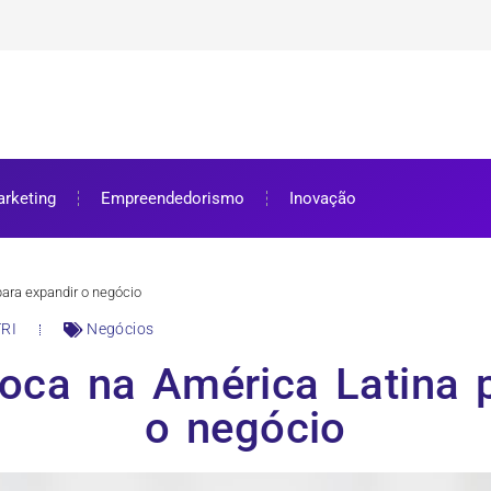
ra bolsa de estudos
ar e como aproveitar
se preparar
rketing
Empreendedorismo
Inovação
ra expandir o negócio
RI
Negócios
ca na América Latina p
o negócio