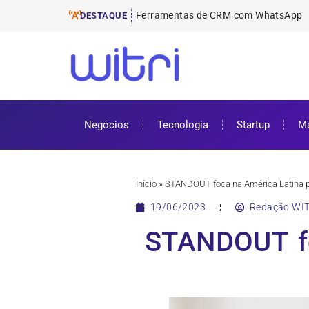
Ferramentas de
ProUni: como funciona e requisitos pa
Cursos gratuitos online: onde encontr
ENEM 2025: datas, inscrições e como 
DESTAQUE
Negócios
Tecnologia
Startup
Ma
Início
»
STANDOUT foca na América Latina pa
19/06/2023
Redação WIT
STANDOUT fo