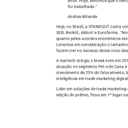
anos. Hoje, sentimos que o mer
foi trabalhado.”
Andrea Miranda
Hoje, no Brasil, a STANDOUT conta com
SEB, Reckitt, Abbott e Eurofarma. “N
quanto pelos acordos econômicos est
Levamos em consideração o tamanho do
fazem crer no sucesso desse novo des
A martech atingiu o break even em 20
atuação no segmento Pet e de Casa e 
crescimento de 25% do faturamento, b
inteligência em trade marketing digita
Líder em soluções de trade marketing
edição do prêmio, ficou em 1º lugar na