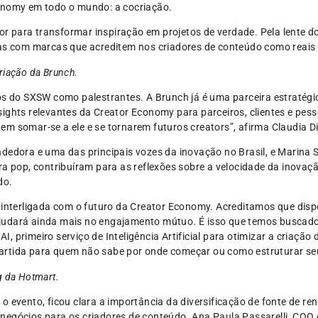
onomy em todo o mundo: a cocriação.
 para transformar inspiração em projetos de verdade. Pela lente do
cas com marcas que acreditem nos criadores de conteúdo como reais 
riação da Brunch.
mos do SXSW como palestrantes. A Brunch já é uma parceira estratég
sights relevantes da Creator Economy para parceiros, clientes e pe
m somar-se a ele e se tornarem futuros creators”, afirma Claudia D
dedora e uma das principais vozes da inovação no Brasil, e Marina 
ra pop, contribuíram para as reflexões sobre a velocidade da inovaçã
do.
e interligada com o futuro da Creator Economy. Acreditamos que disp
ajudará ainda mais no engajamento mútuo. É isso que temos buscad
, primeiro serviço de Inteligência Artificial para otimizar a criação 
artida para quem não sabe por onde começar ou como estruturar se
g da Hotmart.
o evento, ficou clara a importância da diversificação de fonte de r
negócios para os criadores de conteúdo. Ana Paula Passarelli, COO