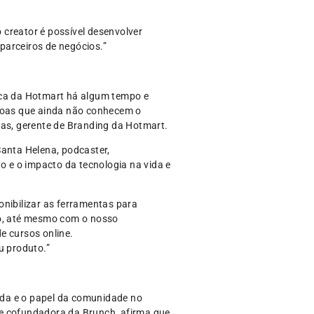
 creator é possível desenvolver
parceiros de negócios.”
ica da Hotmart há algum tempo e
ssoas que ainda não conhecem o
ias, gerente de Branding da Hotmart.
Santa Helena, podcaster,
o e o impacto da tecnologia na vida e
onibilizar as ferramentas para
o, até mesmo com o nosso
de cursos online.
u produto.”
enda e o papel da comunidade no
 e cofundadora da Brunch, afirma que