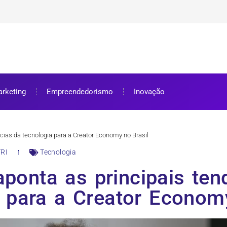
ra bolsa de estudos
ar e como aproveitar
se preparar
rketing
Empreendedorismo
Inovação
ncias da tecnologia para a Creator Economy no Brasil
RI
Tecnologia
aponta as principais te
a para a Creator Economy