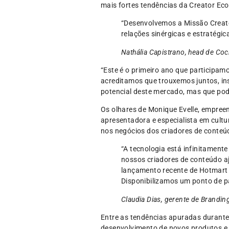
mais fortes tendências da Creator Ec
“Desenvolvemos a Missão Creator
relações sinérgicas e estratégi
Nathália Capistrano, head de Coc
“Este é o primeiro ano que participa
acreditamos que trouxemos juntos, in
potencial deste mercado, mas que pode
Os olhares de Monique Evelle, empreen
apresentadora e especialista em cultu
nos negócios dos criadores de conteú
“A tecnologia está infinitament
nossos criadores de conteúdo 
lançamento recente de Hotmart AI
Disponibilizamos um ponto de p
Claudia Dias, gerente de Brandin
Entre as tendências apuradas durante 
desenvolvimento de novos produtos e 