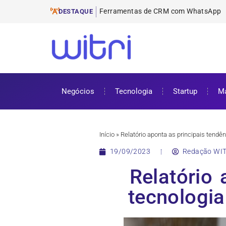
Ferramentas de E
ProUni: como funciona e requisitos pa
Cursos gratuitos online: onde encontr
ENEM 2025: datas, inscrições e como 
DESTAQUE
Negócios
Tecnologia
Startup
Ma
Início
»
Relatório aponta as principais tendê
19/09/2023
Redação WIT
Relatório 
tecnologi