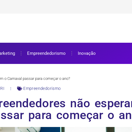
ra bolsa de estudos
ar e como aproveitar
se preparar
rketing
Empreendedorismo
Inovação
m o Carnaval passar para começar o ano?
RI
Empreendedorismo
reendedores não espera
ssar para começar o a