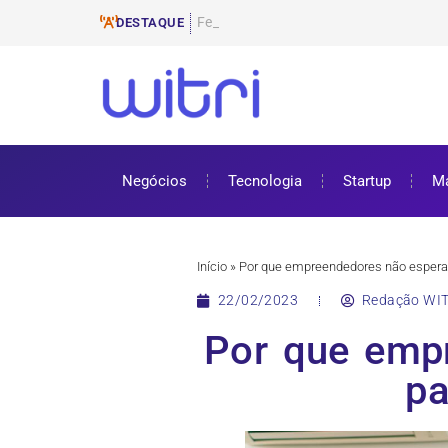
Ferramentas de E-mail Mar
ProUni: como funciona e requisitos pa
Cursos gratuitos online: onde encontr
ENEM 2025: datas, inscrições e como 
DESTAQUE
Negócios
Tecnologia
Startup
Ma
Início
»
Por que empreendedores não espera
22/02/2023
Redação WIT
Por que emp
pa