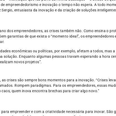
a de empreendedorismo e inovação o tempo não espera. A todo mome
z Sergio, entusiasta da inovação e da criação de soluções inteligente
e ano dos empreendedores, as crises também não. Como ensina o prof
Sem garantias de que exista o “momento ideal”, os empreendedores
ar.
lidades econômicas ou políticas, por exemplo, afetam a todos, mas a
ma solução. Enquanto algumas pessoas travam esperando a hora ce
realizam novos projetos”.
r, as crises são sempre bons momentos para a inovação. “Crises le
tumados. Rompem paradigmas. Para os empreendedores, essas muda
caos, quem inova encontra brechas para criar algo novo.”
para empreender e com a criatividade necessária para inovar. São 