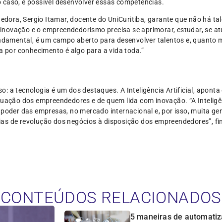
 caso, é possível desenvolver essas competências.
ra, Sergio Itamar, docente do UniCuritiba, garante que não há tale
novação e o empreendedorismo precisa se aprimorar, estudar, se atu
fundamental, é um campo aberto para desenvolver talentos e, quanto
ca por conhecimento é algo para a vida toda.”
: a tecnologia é um dos destaques. A Inteligência Artificial, aponta
tuação dos empreendedores e de quem lida com inovação. “A Inteligên
 poder das empresas, no mercado internacional e, por isso, muita g
as de revolução dos negócios à disposição dos empreendedores”, fin
CONTEÚDOS RELACIONADOS
5 maneiras de automatiz