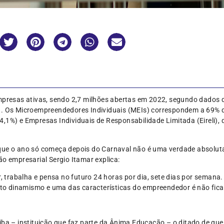
empresas ativas, sendo 2,7 milhões abertas em 2022, segundo dados
a. Os Microempreendedores Individuais (MEIs) correspondem a 69% 
,1%) e Empresas Individuais de Responsabilidade Limitada (Eireli),
que o ano só começa depois do Carnaval não é uma verdade absoluta
ão empresarial Sergio Itamar explica:
 trabalha e pensa no futuro 24 horas por dia, sete dias por semana
o dinamismo e uma das características do empreendedor é não fica
iba – instituição que faz parte da Ânima Educação – o ditado de que