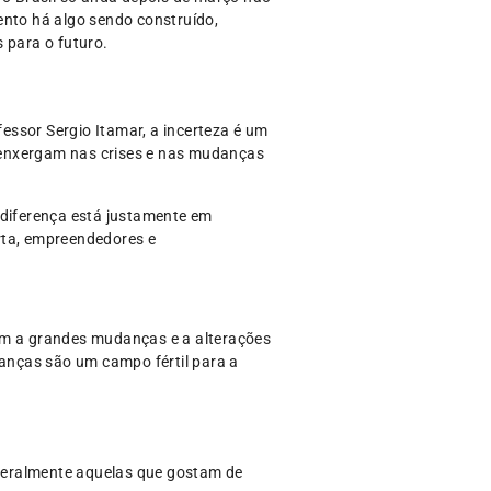
nto há algo sendo construído,
s para o futuro.
essor Sergio Itamar, a incerteza é um
 enxergam nas crises e nas mudanças
 diferença está justamente em
rta, empreendedores e
vam a grandes mudanças e a alterações
nças são um campo fértil para a
geralmente aquelas que gostam de