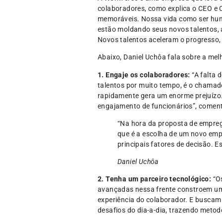
colaboradores, como explica o CEO e 
memoráveis. Nossa vida como ser hum
estão moldando seus novos talentos, 
Novos talentos aceleram o progresso, e
Abaixo, Daniel Uchôa fala sobre a mel
1. Engaje os colaboradores:
“A falta 
talentos por muito tempo, é o chamado
rapidamente gera um enorme prejuízo. 
engajamento de funcionários”, comen
“Na hora da proposta de empreg
que é a escolha de um novo emp
principais fatores de decisão. E
Daniel Uchôa
2. Tenha um parceiro tecnológico:
“O
avançadas nessa frente constroem um 
experiência do colaborador. E buscam
desafios do dia-a-dia, trazendo metod