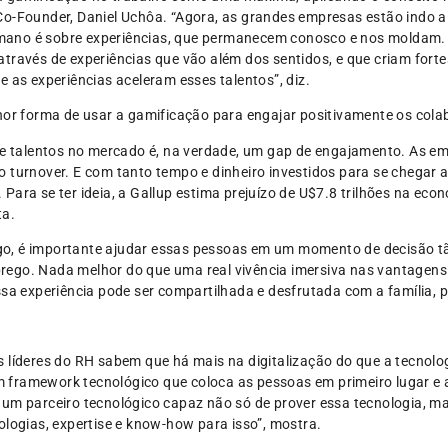
Co-Founder, Daniel Uchôa. “Agora, as grandes empresas estão indo a
ano é sobre experiências, que permanecem conosco e nos moldam. E
através de experiências que vão além dos sentidos, e que criam for
 as experiências aceleram esses talentos”, diz.
hor forma de usar a gamificação para engajar positivamente os cola
de talentos no mercado é, na verdade, um gap de engajamento. As 
 turnover. E com tanto tempo e dinheiro investidos para se chegar a
Para se ter ideia, a Gallup estima prejuízo de U$7.8 trilhões na eco
ta.
o, é importante ajudar essas pessoas em um momento de decisão tã
rego. Nada melhor do que uma real vivência imersiva nas vantagens
ssa experiência pode ser compartilhada e desfrutada com a família, p
s líderes do RH sabem que há mais na digitalização do que a tecnolo
framework tecnológico que coloca as pessoas em primeiro lugar e 
 um parceiro tecnológico capaz não só de prover essa tecnologia, m
ologias, expertise e know-how para isso”, mostra.