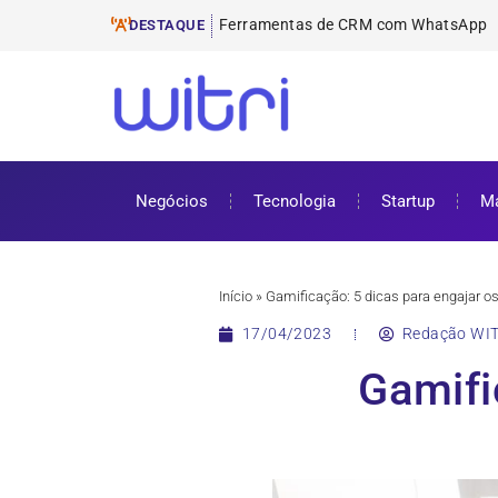
Ferramentas de E-mail
ProUni: como funciona e requisitos pa
Cursos gratuitos online: onde encontr
ENEM 2025: datas, inscrições e como 
DESTAQUE
Negócios
Tecnologia
Startup
Ma
Início
»
Gamificação: 5 dicas para engajar o
17/04/2023
Redação WIT
Gamifi