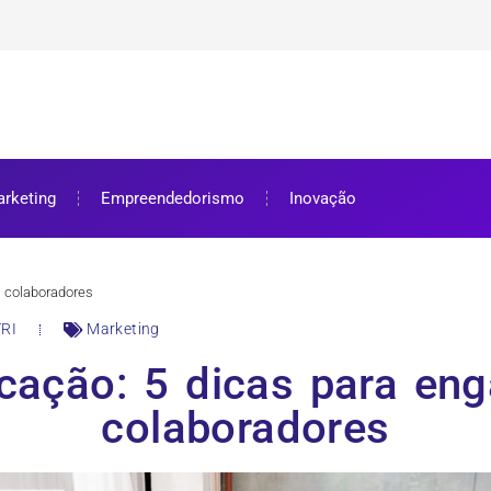
ra bolsa de estudos
ar e como aproveitar
se preparar
rketing
Empreendedorismo
Inovação
s colaboradores
RI
Marketing
cação: 5 dicas para eng
colaboradores