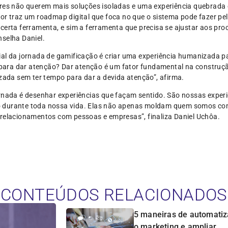
res não querem mais soluções isoladas e uma experiência quebrada 
or traz um roadmap digital que foca no que o sistema pode fazer pel
certa ferramenta, e sim a ferramenta que precisa se ajustar aos pr
selha Daniel.
ial da jornada de gamificação é criar uma experiência humanizada p
ara dar atenção? Dar atenção é um fator fundamental na construçã
da sem ter tempo para dar a devida atenção”, afirma.
rnada é desenhar experiências que façam sentido. São nossas exper
o durante toda nossa vida. Elas não apenas moldam quem somos 
 relacionamentos com pessoas e empresas”, finaliza Daniel Uchôa.
CONTEÚDOS RELACIONADOS
5 maneiras de automatiz
o marketing e ampliar