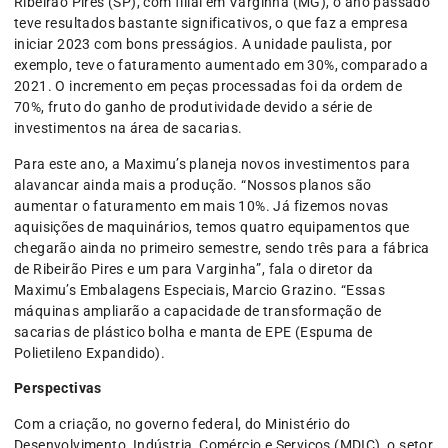
Ribeirão Pires (SP), com filial em Varginha (MG), o ano passado
teve resultados bastante significativos, o que faz a empresa
iniciar 2023 com bons presságios. A unidade paulista, por
exemplo, teve o faturamento aumentado em 30%, comparado a
2021. O incremento em peças processadas foi da ordem de
70%, fruto do ganho de produtividade devido a série de
investimentos na área de sacarias.
Para este ano, a Maximu’s planeja novos investimentos para
alavancar ainda mais a produção. “Nossos planos são
aumentar o faturamento em mais 10%. Já fizemos novas
aquisições de maquinários, temos quatro equipamentos que
chegarão ainda no primeiro semestre, sendo três para a fábrica
de Ribeirão Pires e um para Varginha”, fala o diretor da
Maximu’s Embalagens Especiais, Marcio Grazino. “Essas
máquinas ampliarão a capacidade de transformação de
sacarias de plástico bolha e manta de EPE (Espuma de
Polietileno Expandido).
Perspectivas
Com a criação, no governo federal, do Ministério do
Desenvolvimento, Indústria, Comércio e Serviços (MDIC), o setor