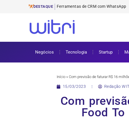
Ferramentas de
ProUni: como funciona e requisitos pa
Cursos gratuitos online: onde encontr
ENEM 2025: datas, inscrições e como 
DESTAQUE
Negócios
Tecnologia
Startup
Ma
Início
»
Com previsão de faturar R$ 16 milhõ
15/03/2023
Redação WIT
Com previsã
Food To 