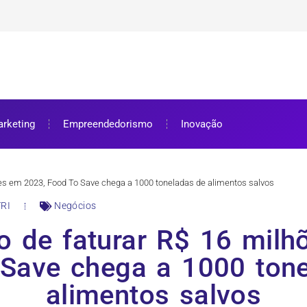
ra bolsa de estudos
ar e como aproveitar
se preparar
rketing
Empreendedorismo
Inovação
es em 2023, Food To Save chega a 1000 toneladas de alimentos salvos
RI
Negócios
o de faturar R$ 16 milh
Save chega a 1000 ton
alimentos salvos