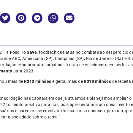
21, a
Food To Save
, foodtech que atua no combate ao desperdício de
Grande ABC, Americana (SP), Campinas (SP), Rio de Janeiro (RJ) e Br
produção e/ou produtos próximos à data de vencimento em perfeitas
amento
para 2023.
onou mais de
R$13 milhões
e gerou mais de
R$10 milhões
de receita
onsolidação nas capitais em que já atuamos e planejamos ampliar o 
22 foi muito positivo para nós, pois apresentamos um crescimento 
uários e parceiros se envolvam nessa causa conosco, para ultrapass
ucar a sociedade sobre o tema.”