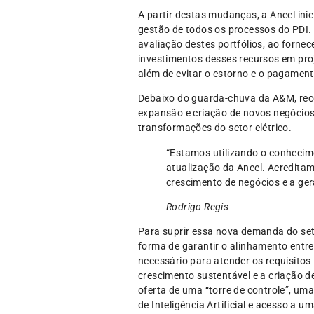
A partir destas mudanças, a Aneel in
gestão de todos os processos do PDI
avaliação destes portfólios, ao forne
investimentos desses recursos em proj
além de evitar o estorno e o pagament
Debaixo do guarda-chuva da A&M, reco
expansão e criação de novos negócio
transformações do setor elétrico.
“Estamos utilizando o conhecim
atualização da Aneel. Acredita
crescimento de negócios e a ge
Rodrigo Regis
Para suprir essa nova demanda do set
forma de garantir o alinhamento entr
necessário para atender os requisito
crescimento sustentável e a criação 
oferta de uma “torre de controle”, um
de Inteligência Artificial e acesso a 