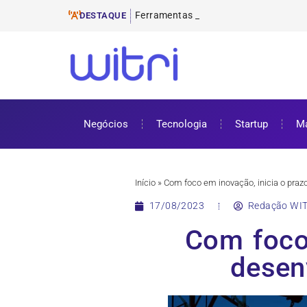
Ferramentas de E-mail Marketing
ProUni: como funciona e requisitos pa
Cursos gratuitos online: onde encontr
ENEM 2025: datas, inscrições e como 
DESTAQUE
Negócios
Tecnologia
Startup
Ma
Início
»
Com foco em inovação, inicia o praz
17/08/2023
Redação WIT
Com foco 
desen