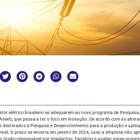
etor elétrico brasileiro se adequarem ao novo programa de Pesquisa
(Aneel), que passa a ter o foco em inovação. De acordo com as alte
s destinados à Pesquisa e Desenvolvimento para a produção e apli
eal. O prazo se encerra em janeiro de 2024, caso a empresa não ap
o órgão responsável por regularizar, fiscalizar e avaliar esses proces