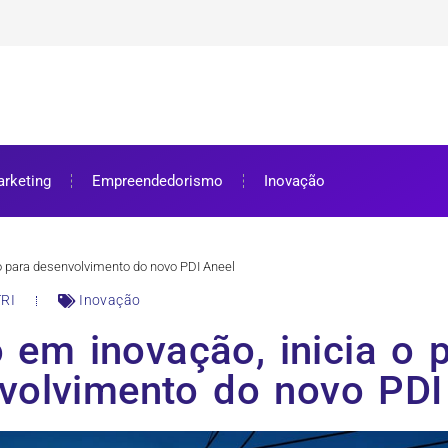
ra bolsa de estudos
ar e como aproveitar
se preparar
rketing
Empreendedorismo
Inovação
o para desenvolvimento do novo PDI Aneel
RI
Inovação
em inovação, inicia o 
volvimento do novo PDI