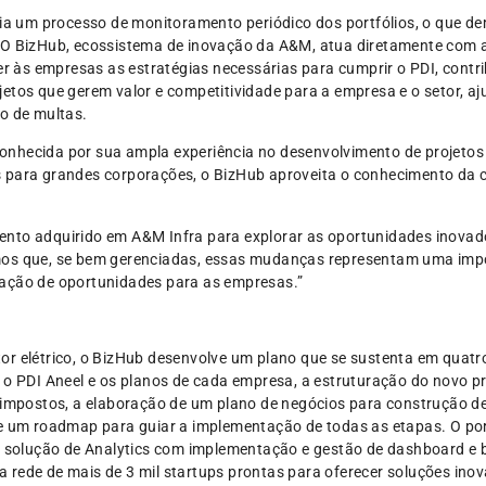
icia um processo de monitoramento periódico dos portfólios, o que 
. O BizHub, ecossistema de inovação da A&M, atua diretamente com
cer às empresas as estratégias necessárias para cumprir o PDI, cont
etos que gerem valor e competitividade para a empresa e o setor, a
o de multas.
nhecida por sua ampla experiência no desenvolvimento de projetos
s para grandes corporações, o BizHub aproveita o conhecimento da 
ento adquirido em A&M Infra para explorar as oportunidades inovad
mos que, se bem gerenciadas, essas mudanças representam uma imp
ração de oportunidades para as empresas.”
or elétrico, o BizHub desenvolve um plano que se sustenta em quatr
e o PDI Aneel e os planos de cada empresa, a estruturação do novo
s impostos, a elaboração de um plano de negócios para construção
de um roadmap para guiar a implementação de todas as etapas. O po
a solução de Analytics com implementação e gestão de dashboard e b
uma rede de mais de 3 mil startups prontas para oferecer soluções in