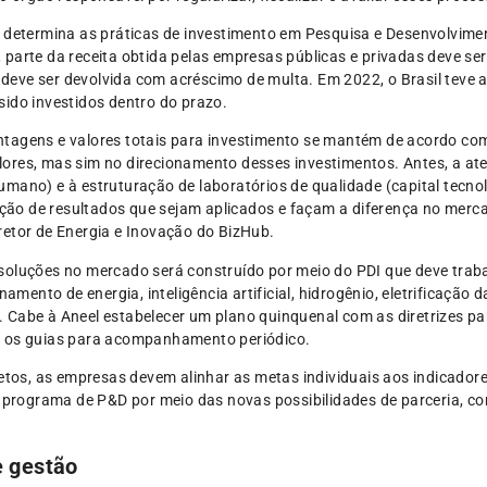
 determina as práticas de investimento em Pesquisa e Desenvolviment
parte da receita obtida pelas empresas públicas e privadas deve ser
ça deve ser devolvida com acréscimo de multa. Em 2022, o Brasil te
ido investidos dentro do prazo.
tagens e valores totais para investimento se mantém de acordo com 
res, mas sim no direcionamento desses investimentos. Antes, a aten
mano) e à estruturação de laboratórios de qualidade (capital tecnol
ração de resultados que sejam aplicados e façam a diferença no merc
retor de Energia e Inovação do BizHub.
soluções no mercado será construído por meio do PDI que deve trab
namento de energia, inteligência artificial, hidrogênio, eletrificação
Cabe à Aneel estabelecer um plano quinquenal com as diretrizes par
o os guias para acompanhamento periódico.
jetos, as empresas devem alinhar as metas individuais aos indicado
do programa de P&D por meio das novas possibilidades de parceria, 
e gestão