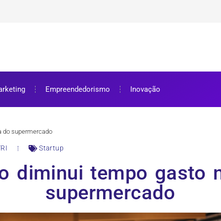
ra bolsa de estudos
ar e como aproveitar
se preparar
rketing
Empreendedorismo
Inovação
ila do supermercado
RI
Startup
vo diminui tempo gasto n
supermercado