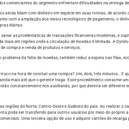
 dos comerciantes do segmento enfrentam dificuldades na entrega de
ros ainda lidam com dinheiro em espécie em suas rotinas, de acordo 
smo com a ampliação dos meios tecnológicos de pagamento, o dinhei
pras diárias.
 sanar as problemáticas de transações financeiras modernas, e supr
nda mais em regiões onde a circulação de moedas é limitada. A Dynd
a de compra e venda de produtos e serviços.
na o problema da falta de moedas, também reduz a espera nas filas, 
troco na hora de concluir uma compra? Um, dois, três minutos… E qu
 ainda mais até que o gerente traga. Esse procedimento consome 
s estão constantemente nos auxiliando, por que deveria ser diferente
s regiões do Norte, Centro-Oeste e Sudeste do país. Ao realizar o c
nta pode ser transferido para outros usuários por meio do próprio ap
erciais. Uma terceira opção de uso é adquirir cartões de recarga p