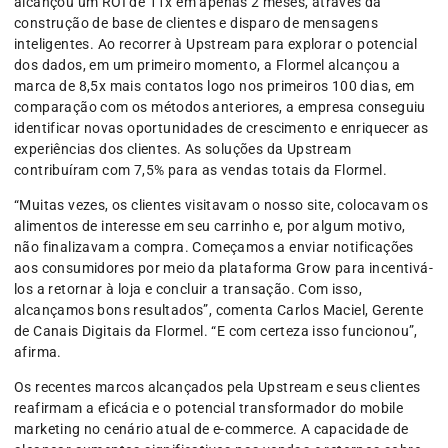
alcançou um ROI de 11x em apenas 2 meses, através da
construção de base de clientes e disparo de mensagens
inteligentes. Ao recorrer à Upstream para explorar o potencial
dos dados, em um primeiro momento, a Flormel alcançou a
marca de 8,5x mais contatos logo nos primeiros 100 dias, em
comparação com os métodos anteriores, a empresa conseguiu
identificar novas oportunidades de crescimento e enriquecer as
experiências dos clientes. As soluções da Upstream
contribuíram com 7,5% para as vendas totais da Flormel.
“Muitas vezes, os clientes visitavam o nosso site, colocavam os
alimentos de interesse em seu carrinho e, por algum motivo,
não finalizavam a compra. Começamos a enviar notificações
aos consumidores por meio da plataforma Grow para incentivá-
los a retornar à loja e concluir a transação. Com isso,
alcançamos bons resultados”, comenta Carlos Maciel, Gerente
de Canais Digitais da Flormel. “E com certeza isso funcionou”,
afirma.
Os recentes marcos alcançados pela Upstream e seus clientes
reafirmam a eficácia e o potencial transformador do mobile
marketing no cenário atual de e-commerce. A capacidade de