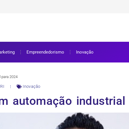
ra bolsa de estudos
ar e como aproveitar
se preparar
rketing
Empreendedorismo
Inovação
 para 2024
RI
Inovação
m automação industrial