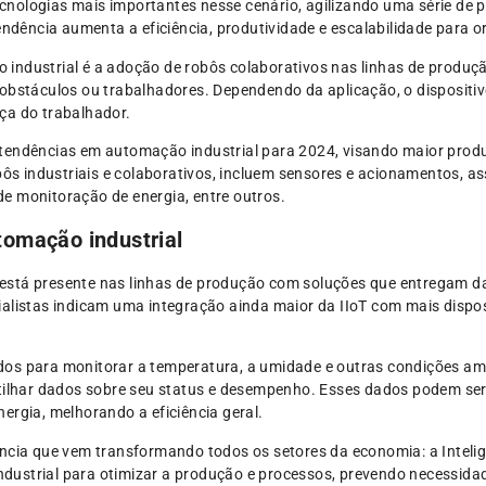
nologias mais importantes nesse cenário, agilizando uma série de 
tendência aumenta a eficiência, produtividade e escalabilidade para 
industrial é a adoção de robôs colaborativos nas linhas de produç
obstáculos ou trabalhadores. Dependendo da aplicação, o dispositiv
ça do trabalhador.
tendências em automação industrial para 2024, visando maior produ
obôs industriais e colaborativos, incluem sensores e acionamentos, a
e monitoração de energia, entre outros.
tomação industrial
T) está presente nas linhas de produção com soluções que entregam d
ialistas indicam uma integração ainda maior da IIoT com mais dispos
os para monitorar a temperatura, a umidade e outras condições am
lhar dados sobre seu status e desempenho. Esses dados podem ser
ergia, melhorando a eficiência geral.
ncia que vem transformando todos os setores da economia: a Inteligên
dustrial para otimizar a produção e processos, prevendo necessid