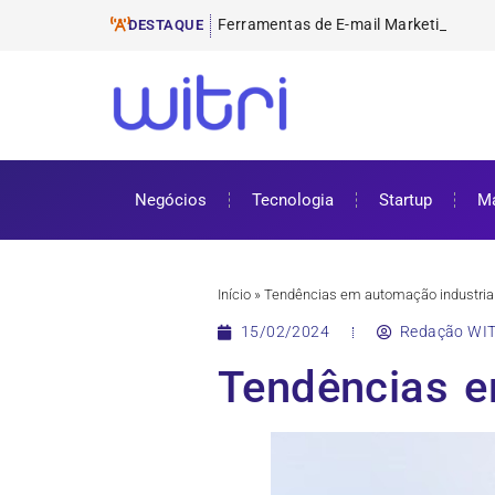
Ferramentas de E-mail Marketing
ProUni: como funciona e requisitos pa
Cursos gratuitos online: onde encontr
ENEM 2025: datas, inscrições e como 
DESTAQUE
Negócios
Tecnologia
Startup
Ma
Início
»
Tendências em automação industrial
15/02/2024
Redação WIT
Tendências e