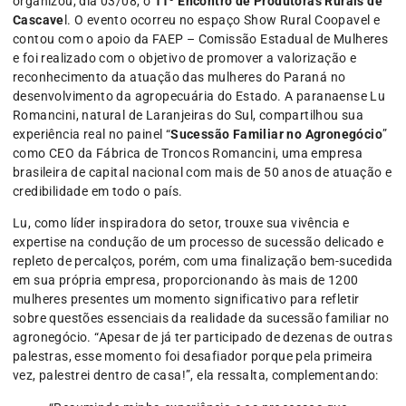
organizou, dia 03/08, o
11º Encontro de Produtoras Rurais de
Cascave
l. O evento ocorreu no espaço Show Rural Coopavel e
contou com o apoio da FAEP – Comissão Estadual de Mulheres
e foi realizado com o objetivo de promover a valorização e
reconhecimento da atuação das mulheres do Paraná no
desenvolvimento da agropecuária do Estado. A paranaense Lu
Romancini, natural de Laranjeiras do Sul, compartilhou sua
experiência real no painel “
Sucessão Familiar no Agronegócio
”
como CEO da Fábrica de Troncos Romancini, uma empresa
brasileira de capital nacional com mais de 50 anos de atuação e
credibilidade em todo o país.
Lu, como líder inspiradora do setor, trouxe sua vivência e
expertise na condução de um processo de sucessão delicado e
repleto de percalços, porém, com uma finalização bem-sucedida
em sua própria empresa, proporcionando às mais de 1200
mulheres presentes um momento significativo para refletir
sobre questões essenciais da realidade da sucessão familiar no
agronegócio. “Apesar de já ter participado de dezenas de outras
palestras, esse momento foi desafiador porque pela primeira
vez, palestrei dentro de casa!”, ela ressalta, complementando: