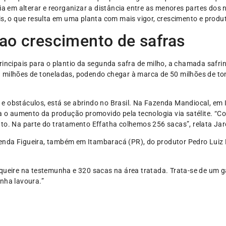
ia em alterar e reorganizar a distância entre as menores partes dos 
is, o que resulta em uma planta com mais vigor, crescimento e produt
 ao crescimento de safras
rincipais para o plantio da segunda safra de milho, a chamada safrin
 milhões de toneladas, podendo chegar à marca de 50 milhões de to
e obstáculos, está se abrindo no Brasil. Na Fazenda Mandiocal, em 
ra o aumento da produção promovido pela tecnologia via satélite. “C
to. Na parte do tratamento Effatha colhemos 256 sacas”, relata Jar
enda Figueira, também em Itambaracá (PR), do produtor Pedro Luiz
lqueire na testemunha e 320 sacas na área tratada. Trata-se de um 
inha lavoura.”