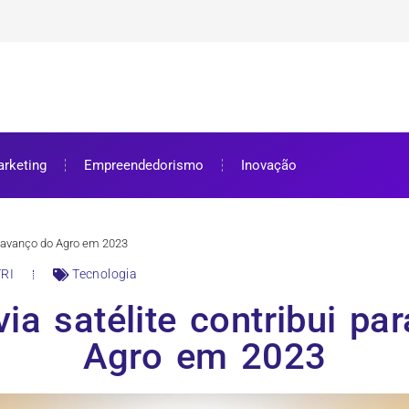
ra bolsa de estudos
ar e como aproveitar
se preparar
rketing
Empreendedorismo
Inovação
ra avanço do Agro em 2023
RI
Tecnologia
via satélite contribui pa
Agro em 2023