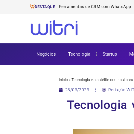
Ferramentas de E-mail Mark
ProUni: como funciona e requisitos pa
Cursos gratuitos online: onde encontr
ENEM 2025: datas, inscrições e como 
DESTAQUE
Negócios
Tecnologia
Startup
Ma
Início
»
Tecnologia via satélite contribui pa
23/03/2023
Redação WIT
Tecnologia 