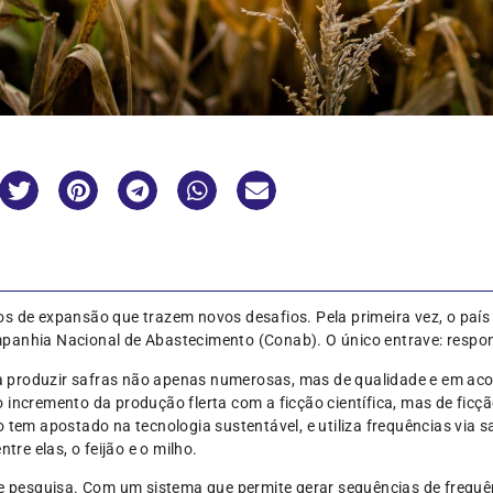
os de expansão que trazem novos desafios. Pela primeira vez, o paí
mpanhia Nacional de Abastecimento (Conab). O único entrave: resp
cisa produzir safras não apenas numerosas, mas de qualidade e em a
 incremento da produção flerta com a ficção científica, mas de fic
 tem apostado na tecnologia sustentável, e utiliza frequências via s
tre elas, o feijão e o milho.
de pesquisa. Com um sistema que permite gerar sequências de frequê