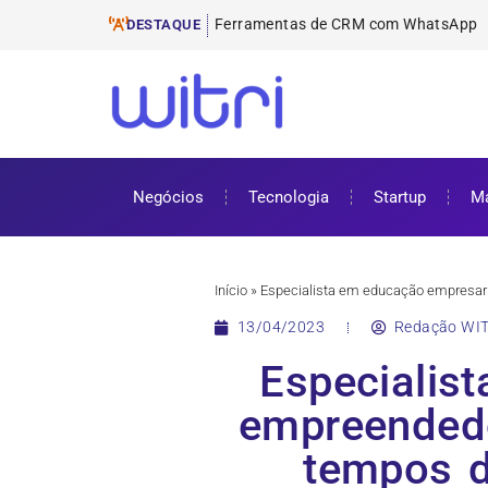
Ferramentas de E-mai
ProUni: como funciona e requisitos pa
Cursos gratuitos online: onde encontr
ENEM 2025: datas, inscrições e como 
DESTAQUE
Negócios
Tecnologia
Startup
Ma
Início
»
Especialista em educação empresari
13/04/2023
Redação WIT
Especialis
empreendedo
tempos d