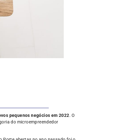
 novos pequenos negócios em 2022
. O
egoria do microempreendedor
o Porte abertas no ano passado foi o