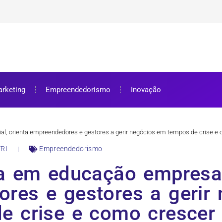
ra bolsa de estudos
ar e como aproveitar
se preparar
rketing
Empreendedorismo
Inovação
al, orienta empreendedores e gestores a gerir negócios em tempos de crise e 
RI
Empreendedorismo
ta em educação empresari
res e gestores a gerir
e crise e como crescer