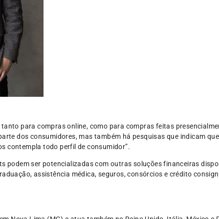
 tanto para compras online, como para compras feitas presencialm
 parte dos consumidores, mas também há pesquisas que indicam que 
s contempla todo perfil de consumidor”.
ts podem ser potencializadas com outras soluções financeiras dispon
graduação, assistência médica, seguros, consórcios e crédito consi
m Nova Lima (MG) e atua também no Reino Unido, Itália, México e 