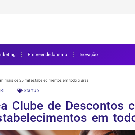
ra bolsa de estudos
ar e como aproveitar
se preparar
rketing
Empreendedorismo
Inovação
om mais de 25 mil estabelecimentos em todo o Brasil
RI
Startup
nça Clube de Descontos 
stabelecimentos em todo