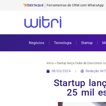
Ferramentas de E-mail M
ProUni: como funciona e requisitos pa
Cursos gratuitos online: onde encontr
ENEM 2025: datas, inscrições e como 
DESTAQUE
Negócios
Tecnologia
Startup
Ma
Início
»
Startup lança Clube de Descontos c
08/05/2024
Redação WIT
Startup la
25 mil e