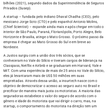
bilhões (2021), segundo dados da Superintendência de Seguros
Privados (Susep).
A startup – fundada pelo indiano Dhaval Chadha (CEO), pelo
mexicano Jorge Soto (CTO) e pelo espanhol Antonio Molins,
(Chief Scientist) – expande ainda mais e após chegar em todo o
interior de São Paulo, Paraná, Florianópolis, Porto Alegre, Belo
Horizonte e Brasilia, atinge o Mato Grosso. O próximo passo da
empresa é chegar ao Mato Grosso do Sul e em breve ao
Nordeste.
A Justos surgiu com a união dos três sócios, que se
conheceram no Vale do Silício e tiveram cargos de liderança na
Classpass, Netflix e Airbnb e se graduaram em Harvard, Yale e
MIT. Com uma experiência de mais de 25 anos no Vale do Silício,
eles já levantaram mais de US$ 50 milhões em suas
empreitadas. Através dessa união, a insurtech nasce com o
objetivo de democratizar o acesso ao seguro auto no Brasil e
precificar de maneira mais justa os motoristas. A maioria das
seguradoras estabelece o valor do seguro de acordo com o
gênero e idade do motorista que vai dirigir o carro, mas, na
startup, o comportamento do motorista na direção tem um