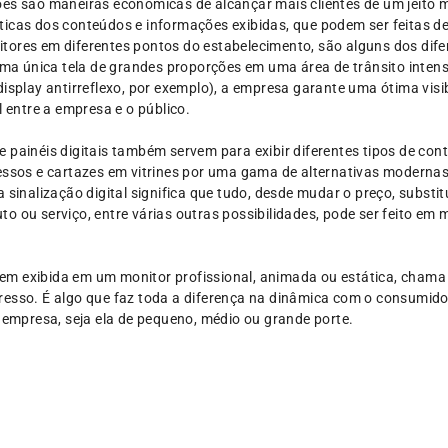
es são maneiras econômicas de alcançar mais clientes de um jeito mu
ticas dos conteúdos e informações exibidas, que podem ser feitas d
ores em diferentes pontos do estabelecimento, são alguns dos difere
 uma única tela de grandes proporções em uma área de trânsito inten
display antirreflexo, por exemplo), a empresa garante uma ótima vis
l entre a empresa e o público.
 painéis digitais também servem para exibir diferentes tipos de con
essos e cartazes em vitrines por uma gama de alternativas modernas
 sinalização digital significa que tudo, desde mudar o preço, substitu
o ou serviço, entre várias outras possibilidades, pode ser feito em 
m exibida em um monitor profissional, animada ou estática, chama 
esso. É algo que faz toda a diferença na dinâmica com o consumidor
mpresa, seja ela de pequeno, médio ou grande porte.