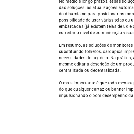
No médio e longo prazos, essas soluçõ
das soluções, as atualizações automá
do dinamismo para posicionar os monit
possibilidade de usar várias telas ou
embarcadas (já existem telas de 8K e 
estreitar o nível de comunicação visua
Em resumo, as soluções de monitores e
substituindo folhetos, cardápios impr
necessidades do negócio. Na prática, a
mesmo editar a descrição de um produt
centralizada ou decentralizada.
O mais importante é que toda mensage
do que qualquer cartaz ou banner impr
impulsionando o bom desempenho da e