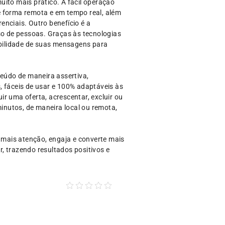
ito mais prático. A fácil operação
e forma remota e em tempo real, além
nciais. Outro benefício é a
so de pessoas. Graças às tecnologias
ibilidade de suas mensagens para
teúdo de maneira assertiva,
, fáceis de usar e 100% adaptáveis às
ir uma oferta, acrescentar, excluir ou
minutos, de maneira local ou remota,
mais atenção, engaja e converte mais
, trazendo resultados positivos e