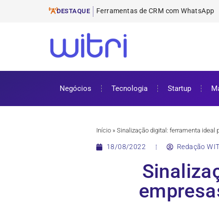
Ferramentas de E-
ProUni: como funciona e requisitos pa
Cursos gratuitos online: onde encontr
ENEM 2025: datas, inscrições e como 
DESTAQUE
Negócios
Tecnologia
Startup
Ma
Início
»
Sinalização digital: ferramenta id
18/08/2022
Redação WIT
Sinaliza
empresa