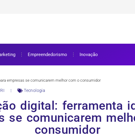
ra bolsa de estudos
ar e como aproveitar
se preparar
rketing
Empreendedorismo
Inovação
eal para empresas se comunicarem melhor com o consumidor
RI
Tecnologia
ção digital: ferramenta i
s se comunicarem melh
consumidor