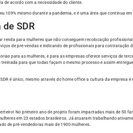
da de acordo com a necessidade do cliente.
esceu 109% mesmo durante a pandemia, e é uma área que continua em
a de SDR
ar renda para mulheres que não conseguem recolocação profissiona
viços de pré-vendas e indicando de profissionais para contratação 
rias para as mulheres, e para as empresas oferece serviços de terce
e é treinada para que todas façam o mesmo processo e assim entre
SDR é único, mesmo através do home office a cultura da empresa é r
erteiro! No primeiro ano de projeto foram impactadas mais de 50 fami
 mulheres em 23 estados brasileiros. Já atuaram trabalhando ativa
ado de pré-vendedoras mais de 1900 mulheres.