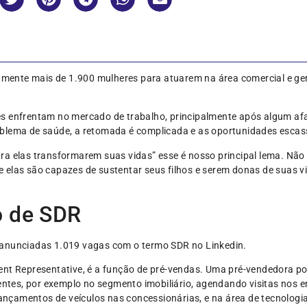
itamente mais de 1.900 mulheres para atuarem na área comercial e g
s enfrentam no mercado de trabalho, principalmente após algum afas
blema de saúde, a retomada é complicada e as oportunidades escas
ra elas transformarem suas vidas” esse é nosso principal lema. Não
elas são capazes de sustentar seus filhos e serem donas de suas vid
o de SDR
 anunciadas 1.019 vagas com o termo SDR no Linkedin.
ent Representative, é a função de pré-vendas. Uma pré-vendedora p
lientes, por exemplo no segmento imobiliário, agendando visitas no
çamentos de veículos nas concessionárias, e na área de tecnologi