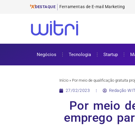
Ferramentas de E-mail Marketing
ProUni: como funciona e requisitos pa
Cursos gratuitos online: onde encontr
ENEM 2025: datas, inscrições e como 
DESTAQUE
Negócios
Tecnologia
Startup
Ma
Início
»
Por meio de qualificação gratuita p
27/02/2023
Redação WIT
Por meio de
emprego par