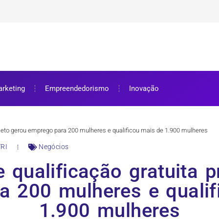
ra bolsa de estudos
ar e como aproveitar
se preparar
rketing
Empreendedorismo
Inovação
rojeto gerou emprego para 200 mulheres e qualificou mais de 1.900 mulheres
RI
Negócios
 qualificação gratuita p
a 200 mulheres e qualif
1.900 mulheres