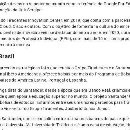
uição de ensino superior no mundo como referência do Google For Ed
rmação da Unit Sergipe.
 do Tiradentes Innovation Center, em 2019, que conta com a parceri
loud, Cisco e outros. Com o objetivo de fomentar a cultura do empr
 o centro de inovação vem se destacando ano a ano e, em 2020, dura
amentos de Proteção Individual (EPIs), com mais de 10 mil itens pr
amento à doença.
Brasil
cerias estratégicas foi o que reuniu o Grupo Tiradentes e o Santande
nal Ibero-Americanas, oferece bolsas por meio do Programa de Bol
aíses da América Latina, Portugal e Espanha.
onga data do Santander, desde a época que era Banco Real, criamos e
e quem apoia a educação superior no mundo. O projeto Santander Un
 bolsas de estudos. Estarmos entre seus melhores parceiros para tr
 o vice-reitor do Grupo Tiradentes, Jouberto Uchôa Júnior.
o Santander, que se consolida entre os maiores bancos do país e qu
o o Universia. “A Universidade Tiradentes é uma casa de educação, de