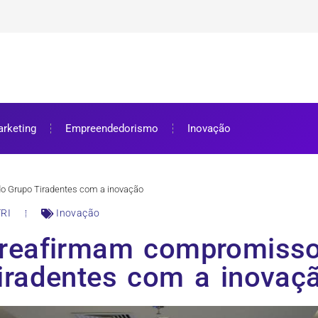
ra bolsa de estudos
ar e como aproveitar
se preparar
rketing
Empreendedorismo
Inovação
o Grupo Tiradentes com a inovação
RI
Inovação
 reafirmam compromiss
iradentes com a inovaç