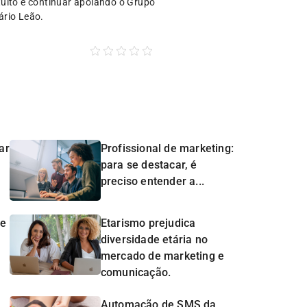
uito é continuar apoiando o Grupo
ário Leão.
ar
Profissional de marketing:
para se destacar, é
preciso entender a...
de
Etarismo prejudica
diversidade etária no
mercado de marketing e
comunicação.
Automação de SMS da