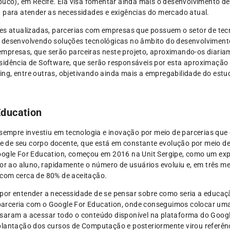
buco), em Recife. Ela visa fomentar ainda mais o desenvolvimento d
a para atender as necessidades e exigências do mercado atual.
res atualizadas, parcerias com empresas que possuem o setor de tecn
o desenvolvendo soluções tecnológicas no âmbito do desenvolviment
empresas, que serão parceiras neste projeto, aproximando-os diari
sidência de Software, que serão responsáveis por esta aproximação 
ng, entre outras, objetivando ainda mais a empregabilidade do estu
Education
s sempre investiu em tecnologia e inovação por meio de parcerias q
, e de seu corpo docente, que está em constante evolução por meio d
Google For Education, começou em 2016 na Unit Sergipe, como um e
tor ao aluno, rapidamente o número de usuários evoluiu e, em três m
com cerca de 80% de aceitação.
por entender a necessidade de se pensar sobre como seria a educaçã
 a parceria com o Google For Education, onde conseguimos colocar u
saram a acessar todo o conteúdo disponível na plataforma do Google
plantação dos cursos de Computação e posteriormente virou referênc