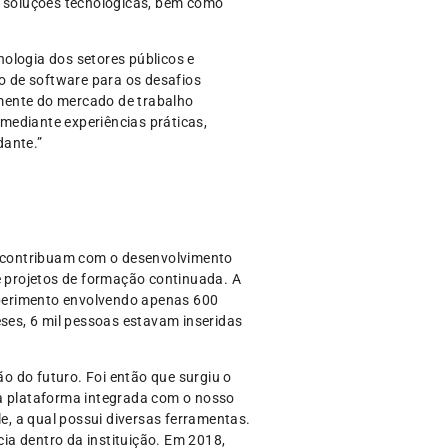
e soluções tecnológicas, bem como
ologia dos setores públicos e
o de software para os desafios
amente do mercado de trabalho
mediante experiências práticas,
dante.”
ue contribuam com o desenvolvimento
e projetos de formação continuada. A
xperimento envolvendo apenas 600
eses, 6 mil pessoas estavam inseridas
o do futuro. Foi então que surgiu o
ma plataforma integrada com o nosso
, a qual possui diversas ferramentas.
ia dentro da instituição. Em 2018,