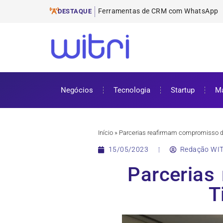
Ferramentas de E-mail
ProUni: como funciona e requisitos pa
Cursos gratuitos online: onde encontr
ENEM 2025: datas, inscrições e como 
DESTAQUE
Negócios
Tecnologia
Startup
Ma
Início
»
Parcerias reafirmam compromisso d
15/05/2023
Redação WIT
Parcerias
T