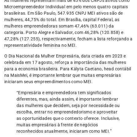
As mulheres representam mais de 45% dos CNPJs ativos como
Microempreendedor Individual em pelo menos quatro capitais
brasileiras. Em São Paulo, 547.935 CNPJ MEI ativos são de
mulheres, 44,75% do total. Em Brasília, capital Federal, as
mulheres empreendedoras somam 47,46% (63.011) da
categoria. Porto Alegre e Salvador, com 46,28% (120.858) e
47,28% (127.255), respectivamente, fecham a lista reforçando a
representatividade feminina no MEI.
O Dia Nacional da Mulher Empresária, data criada em 2023 e
celebrada em 17 agosto, reforça a importância das mulheres
para a economia brasileira. Para Kályta Caetano, head contábil
na MaisMei, é importante lembrar que muitas empresárias
iniciaram seus empreendimentos como MEI.
“Empresária e empreendedora tem significados
diferentes, mas, ainda assim, é importante lembrar
das mulheres que decidem, seja por necessidade ou
escolha, entrar no empreendedorismo e aproveitar
as oportunidades que o contexto oferece. Inclusive,
muitas empresárias à frente de negócios
reconhecidos atualmente, iniciaram como MEI.”