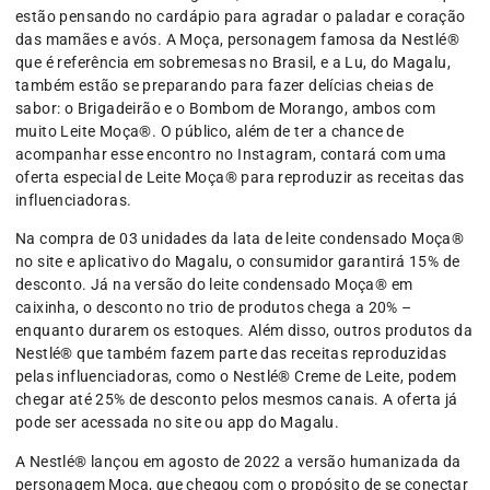
estão pensando no cardápio para agradar o paladar e coração
das mamães e avós. A Moça, personagem famosa da Nestlé®
que é referência em sobremesas no Brasil, e a Lu, do Magalu,
também estão se preparando para fazer delícias cheias de
sabor: o Brigadeirão e o Bombom de Morango, ambos com
muito Leite Moça®. O público, além de ter a chance de
acompanhar esse encontro no Instagram, contará com uma
oferta especial de Leite Moça® para reproduzir as receitas das
influenciadoras.
Na compra de 03 unidades da lata de leite condensado Moça®
no site e aplicativo do Magalu, o consumidor garantirá 15% de
desconto. Já na versão do leite condensado Moça® em
caixinha, o desconto no trio de produtos chega a 20% –
enquanto durarem os estoques. Além disso, outros produtos da
Nestlé® que também fazem parte das receitas reproduzidas
pelas influenciadoras, como o Nestlé® Creme de Leite, podem
chegar até 25% de desconto pelos mesmos canais. A oferta já
pode ser acessada no site ou app do Magalu.
A Nestlé® lançou em agosto de 2022 a versão humanizada da
personagem Moça, que chegou com o propósito de se conectar