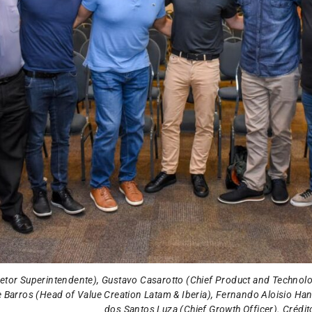
retor Superintendente), Gustavo Casarotto (Chief Product and Technolog
e Barros (Head of Value Creation Latam & Iberia), Fernando Aloisio Ha
dos Santos Luza (Chief Growth Officer). Crédit