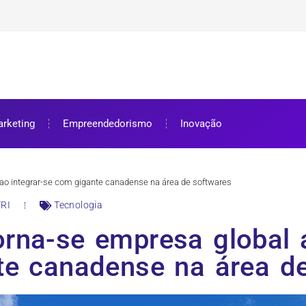
ra bolsa de estudos
ar e como aproveitar
se preparar
rketing
Empreendedorismo
Inovação
ao integrar-se com gigante canadense na área de softwares
RI
Tecnologia
rna-se empresa global a
te canadense na área de