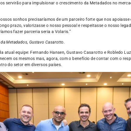
cios servirão para impulsionar o crescimento da Metadados no merca
nossos sonhos precisaríamos de um parceiro forte que nos apoiasse
ongo prazo, valorizasse o nosso pessoal e respeitasse o nosso lega
amos fazer parceria seria a Volaris.”
a da Metadados, Gustavo Casarotto.
da atual equipe: Fernando Hansen, Gustavo Casarotto e Robledo Luz
cem os mesmos mas, agora, com o benefício de contar com o respal
tro do setor em diversos países.