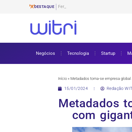
Ferramentas de E-mail Marketing
ProUni: como funciona e requisitos pa
Cursos gratuitos online: onde encontr
ENEM 2025: datas, inscrições e como 
DESTAQUE
Negócios
Tecnologia
Startup
Ma
Início
»
Metadados torna-se empresa global 
15/01/2024
Redação WIT
Metadados to
com gigan