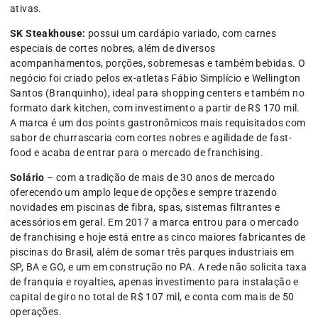
ativas.
SK Steakhouse:
possui um cardápio variado, com carnes
especiais de cortes nobres, além de diversos
acompanhamentos, porções, sobremesas e também bebidas. O
negócio foi criado pelos ex-atletas Fábio Simplício e Wellington
Santos (Branquinho), ideal para shopping centers e também no
formato dark kitchen, com investimento a partir de R$ 170 mil.
A marca é um dos points gastronômicos mais requisitados com
sabor de churrascaria com cortes nobres e agilidade de fast-
food e acaba de entrar para o mercado de franchising.
Solário
– com a tradição de mais de 30 anos de mercado
oferecendo um amplo leque de opções e sempre trazendo
novidades em piscinas de fibra, spas, sistemas filtrantes e
acessórios em geral. Em 2017 a marca entrou para o mercado
de franchising e hoje está entre as cinco maiores fabricantes de
piscinas do Brasil, além de somar três parques industriais em
SP, BA e GO, e um em construção no PA. A rede não solicita taxa
de franquia e royalties, apenas investimento para instalação e
capital de giro no total de R$ 107 mil, e conta com mais de 50
operações.