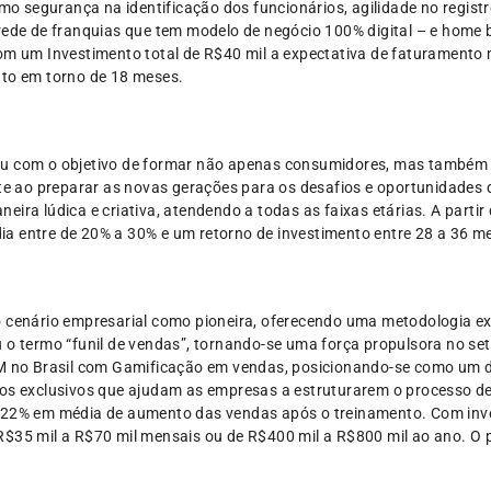
omo segurança na identificação dos funcionários, agilidade no registr
 rede de franquias que tem modelo de negócio 100% digital – e home
Com um Investimento total de R$40 mil a expectativa de faturamento
nto em torno de 18 meses.
eu com o objetivo de formar não apenas consumidores, mas também c
ao preparar as novas gerações para os desafios e oportunidades d
eira lúdica e criativa, atendendo a todas as faixas etárias. A parti
édia entre de 20% a 30% e um retorno de investimento entre 28 a 36 m
o cenário empresarial como pioneira, oferecendo uma metodologia ex
o termo “funil de vendas”, tornando-se uma força propulsora no setor
CRM no Brasil com Gamificação em vendas, posicionando-se como um
tos exclusivos que ajudam as empresas a estruturarem o processo de
 22% em média de aumento das vendas após o treinamento. Com inves
$35 mil a R$70 mil mensais ou de R$400 mil a R$800 mil ao ano. O p