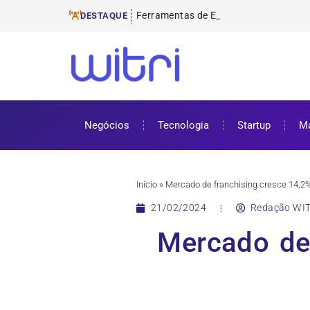
Ferramentas de E-mail Marketing
ProUni: como funciona e requisitos pa
Cursos gratuitos online: onde encontr
ENEM 2025: datas, inscrições e como 
DESTAQUE
Negócios
Tecnologia
Startup
Ma
Início
»
Mercado de franchising cresce 14,2%
21/02/2024
Redação WIT
Mercado de 