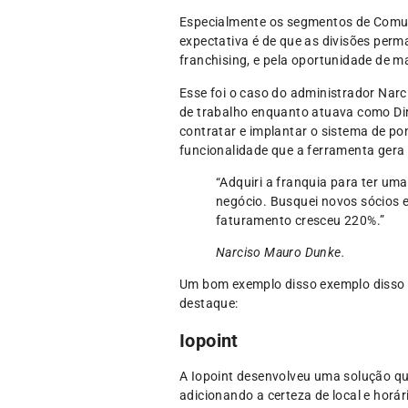
Especialmente os segmentos de Comun
expectativa é de que as divisões pe
franchising, e pela oportunidade de 
Esse foi o caso do administrador Narc
de trabalho enquanto atuava como Dir
contratar e implantar o sistema de po
funcionalidade que a ferramenta gera
“Adquiri a franquia para ter um
negócio. Busquei novos sócios 
faturamento cresceu 220%.”
Narciso Mauro Dunke.
Um bom exemplo disso exemplo disso 
destaque:
Iopoint
A Iopoint desenvolveu uma solução qu
adicionando a certeza de local e horá