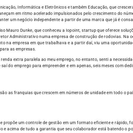
icação, Informática e Eletrônicos e também Educação, que crescer
rmaneçam em ritmo acelerado impulsionados pelo crescimento do nú
manter um negócio independente a partir de uma marca que já é con
iso Mauro Dunke, que conheceu a Iopoint, startup que oferece soluçõ
etor Administrativo numa empresa de construção de rodovias. Na oc
nto na empresa em que trabalhava e a partir daí, viu uma oportunidad
 para as empresas.
a renda extra paralela ao meu emprego, no entanto, senti a necessid
e saí do emprego para empreender e em apenas, seis meses com dedi
são as franquias que crescem em números de unidade em todo o pa
e propõe um controle de gestão em um formato eficiente e rápido, f
rio e acima de tudo a garantia que seu colaborador está batendo o 