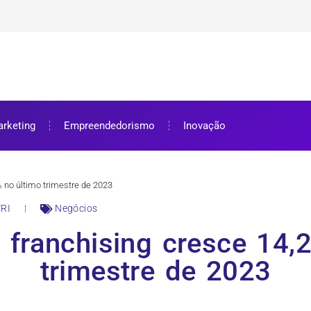
ra bolsa de estudos
ar e como aproveitar
se preparar
rketing
Empreendedorismo
Inovação
 no último trimestre de 2023
RI
Negócios
franchising cresce 14,
trimestre de 2023