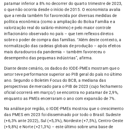
patamar inferior a 8% no decorrer do quarto trimestre de 2023,
o que não ocorria desde o início de 2015. O economista avalia
que a renda também foi favorecida por diversas medidas de
política econômica (como a ampliação do Bolsa Família e a
valorização real do salário-mínimo) e pelo maior controle
inflacionário observado no país – que tem reflexos diretos
sobre o poder de compra das famílias. “Além deste contexto, a
normalização das cadeias globais de produção – após efeitos
mais duradouros da pandemia – também favoreceu o
desempenho das pequenas indústrias”, afirma.
Diante deste cenário, os dados do IODE-PMEs mostram que o
setor teve performance superior ao PIB geral do país no último
ano. Segundo o Boletim Focus do BCB, a mediana das
perspectivas de mercado para o PIB de 2023 (cujo fechamento
oficial ocorrerá em março/) se encontra no patamar de 2,9%,
enquanto as PMEs encerraram o ano com expansão de 7%.
Na análise por região, o IODE-PMEs mostrou que o crescimento
das PMES em 2023 foi disseminado por todo o Brasil: Sudeste
(+6,3% ante 2022), Sul (+5,3%), Nordeste (+7,5%), Centro-Oeste
(+9,8%) e Norte (+21,3%) – este último sobre uma base de