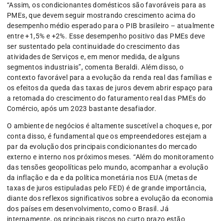
“Assim, os condicionantes domésticos são favoráveis para as
PMEs, que devem seguir mostrando crescimento acima do
desempenho médio esperado para o PIB brasileiro – atualmente
entre +1,5% e +2%. Esse desempenho positivo das PMEs deve
ser sustentado pela continuidade do crescimento das
atividades de Serviços e, em menor medida, de alguns
segmentos industriais”, comenta Beraldi. Além disso, o
contexto favorável para a evolução da renda real das famílias e
os efeitos da queda das taxas de juros devem abrir espaço para
a retomada do crescimento do faturamento real das PMEs do
Comércio, após um 2023 bastante desafiador.
O ambiente de negócios é altamente suscetível a choques e, por
conta disso, é fundamental que os empreendedores estejam a
par da evolução dos principais condicionantes do mercado
externo e interno nos próximos meses. “Além do monitoramento
das tensões geopolíticas pelo mundo, acompanhar a evolução
da inflação e da e da política monetária nos EUA (metas de
taxas de juros estipuladas pelo FED) é de grande importância,
diante dos reflexos significativos sobre a evolução da economia
dos países em desenvolvimento, como o Brasil. Já
internamente, os principais riscos no curto prazo estão