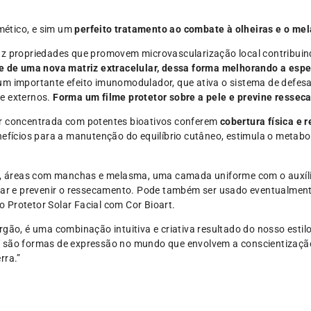
ético, e sim um
perfeito tratamento ao combate à olheiras e o me
az propriedades que promovem microvascularização local contribui
se de uma nova matriz extracelular, dessa forma melhorando a espe
um importante efeito imunomodulador, que ativa o sistema de defesa
e externos.
Forma um filme protetor sobre a pele e previne resse
er concentrada com potentes bioativos conferem
cobertura física e r
nefícios para a manutenção do equilíbrio cutâneo, estimula o metabo
.
s, áreas com manchas e melasma, uma camada uniforme com o auxílio
atar e prevenir o ressecamento. Pode também ser usado eventualment
 Protetor Solar Facial com Cor Bioart.
rgão, é uma combinação intuitiva e criativa resultado do nosso estil
o formas de expressão no mundo que envolvem a conscientização, 
rra.”