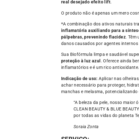
real desejado efeito lift
.
O produto não é apenas um mero cosm
*A combinação dos ativos naturais tr
inflamatória auxiliando para a sínte
pálpebras, prevenindo flacidez
. Têm 
danos causados por agentes internos 
Sua Biofórmula limpa e saudável sup
proteção à luz azul
. Oferece ainda be
inflamatórios e é um rico antioxidante
Indicação de uso:
Aplicar nas olheira
achar necessário para proteger, hidr
manchas e melasma, potencializando o
“A beleza da pele, nosso maior ó
CLEAN BEAUTY & BLUE BEAUTY sã
por todas as vidas do planeta Te
Soraia Zonta
SERVIÇO: