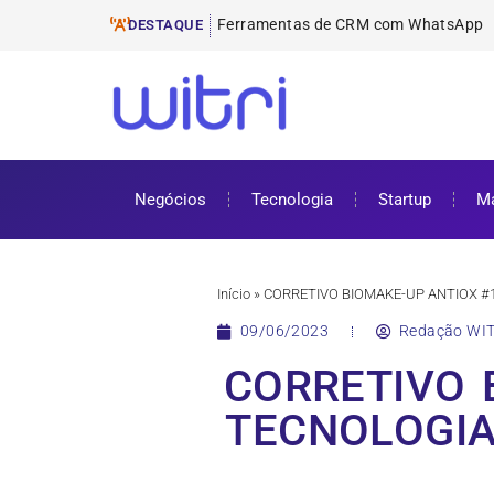
Ferramentas
ProUni: como funciona e requisitos pa
Cursos gratuitos online: onde encontr
ENEM 2025: datas, inscrições e como 
DESTAQUE
Negócios
Tecnologia
Startup
Ma
Início
»
CORRETIVO BIOMAKE-UP ANTIOX #
09/06/2023
Redação WIT
CORRETIVO 
TECNOLOGIA