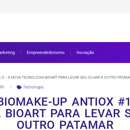
ra bolsa de estudos
ar e como aproveitar
se preparar
rketing
Empreendedorismo
Inovação
1,5 – A NOVA TECNOLOGIA BIOART PARA LEVAR SEU OLHAR A OUTRO PATAM
RI
Tecnologia
BIOMAKE-UP ANTIOX #1
 BIOART PARA LEVAR 
OUTRO PATAMAR