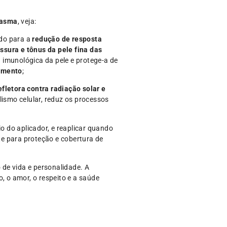
lasma
, veja:
ndo para a
redução de resposta
ssura e tônus da pele fina das
 imunológica da pele e protege-a de
camento
;
efletora contra radiação solar e
lismo celular, reduz os processos
 do aplicador, e reaplicar quando
e para proteção e cobertura de
o de vida e personalidade. A
o amor, o respeito e a saúde