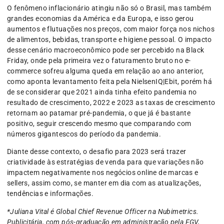
O fenômeno inflacionário atingiu não só o Brasil, mas também
grandes economias da América e da Europa, e isso gerou
aumentos e flutuações nos preços, com maior força nos nichos
de alimentos, bebidas, transporte e higiene pessoal. O impacto
desse cenário macroeconômico pode ser percebido na Black
Friday, onde pela primeira vez o faturamento bruto no e-
commerce sofreu alguma queda em relação ao ano anterior,
como aponta levantamento feita pela NielsenIQ|Ebit, porém há
de se considerar que 2021 ainda tinha efeito pandemia no
resultado de crescimento, 2022 e 2023 as taxas de crescimento
retornam ao patamar pré-pandemia, o que já é bastante
positivo, seguir crescendo mesmo que comparando com
números gigantescos do período da pandemia.
Diante desse contexto, o desafio para 2023 será trazer
criatividade às estratégias de venda para que variações não
impactem negativamente nos negócios online de marcas e
sellers, assim como, se manter em dia com as atualizações,
tendências e informações.
*Juliana Vital é Global Chief Revenue Officer na Nubimetrics.
Publicitária, com pós-graduação em administração pela FGV,