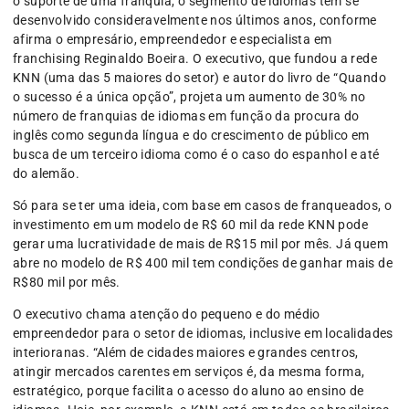
o suporte de uma franquia, o segmento de idiomas tem se
desenvolvido consideravelmente nos últimos anos, conforme
afirma o empresário, empreendedor e especialista em
franchising Reginaldo Boeira. O executivo, que fundou a rede
KNN (uma das 5 maiores do setor) e autor do livro de “Quando
o sucesso é a única opção”, projeta um aumento de 30% no
número de franquias de idiomas em função da procura do
inglês como segunda língua e do crescimento de público em
busca de um terceiro idioma como é o caso do espanhol e até
do alemão.
Só para se ter uma ideia, com base em casos de franqueados, o
investimento em um modelo de R$ 60 mil da rede KNN pode
gerar uma lucratividade de mais de R$15 mil por mês. Já quem
abre no modelo de R$ 400 mil tem condições de ganhar mais de
R$80 mil por mês.
O executivo chama atenção do pequeno e do médio
empreendedor para o setor de idiomas, inclusive em localidades
interioranas. “Além de cidades maiores e grandes centros,
atingir mercados carentes em serviços é, da mesma forma,
estratégico, porque facilita o acesso do aluno ao ensino de