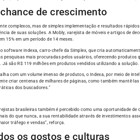
é chance de crescimento
nte complexos, mas de simples implementação e resultados rápidos e
ncia de suas soluções. A Mobly, varejista de móveis e artigos de dec
 em 15% em um período de 14 meses.
á o software Indexa, carro-chefe da Simplex, que cria automaticament
 as pesquisas mais procuradas pelos usuários, oferecendo produto
. Já são R$ 119 milhões em produtos vendidos utilizando a solução.
lha com um volume imenso de produtos, o Indexa, por meio de inteligê
nte criar centenas de milhares de páginas, como também mantê-las 
ráticas dos buscadores.”
arejistas brasileiras também é percebido como uma oportunidade de c
ais do que nunca, a sua rentabilidade através de investimentos ass
ior tráfego e vendas”, reforça.
dos os gostos e culturas