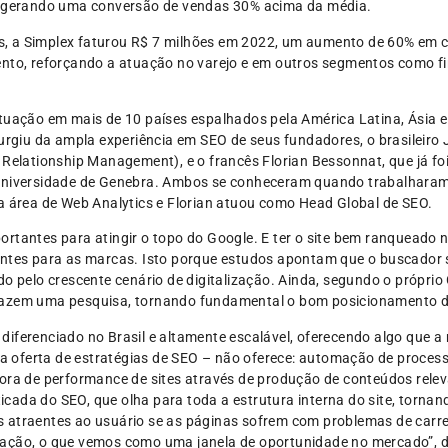
n, gerando uma conversão de vendas 30% acima da média.
, a Simplex faturou R$ 7 milhões em 2022, um aumento de 60% em 
nto, reforçando a atuação no varejo e em outros segmentos como fin
tuação em mais de 10 países espalhados pela América Latina, Ásia e
surgiu da ampla experiência em SEO de seus fundadores, o brasileiro
 Relationship Management), e o francês Florian Bessonnat, que já fo
 Universidade de Genebra. Ambos se conheceram quando trabalharam
a área de Web Analytics e Florian atuou como Head Global de SEO.
rtantes para atingir o topo do Google. E ter o site bem ranqueado 
entes para as marcas. Isto porque estudos apontam que o buscador 
do pelo crescente cenário de digitalização. Ainda, segundo o própri
fazem uma pesquisa, tornando fundamental o bom posicionamento d
iferenciado no Brasil e altamente escalável, oferecendo algo que a
la oferta de estratégias de SEO – não oferece: automação de processos
ora de performance de sites através de produção de conteúdos relev
ada do SEO, que olha para toda a estrutura interna do site, tornand
s atraentes ao usuário se as páginas sofrem com problemas de car
cação, o que vemos como uma janela de oportunidade no mercado”, 