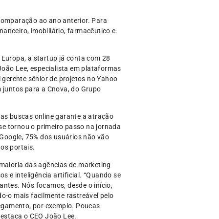
comparação ao ano anterior. Para
anceiro, imobiliário, farmacêutico e
 Europa, a startup já conta com 28
 João Lee, especialista em plataformas
i gerente sênior de projetos no Yahoo
 juntos para a Cnova, do Grupo
nas buscas online garante a atração
se tornou o primeiro passo na jornada
o Google, 75% dos usuários não vão
os portais.
 maioria das agências de marketing
 e inteligência artificial. “Quando se
antes. Nós focamos, desde o início,
o-o mais facilmente rastreável pelo
regamento, por exemplo. Poucas
destaca o CEO João Lee.