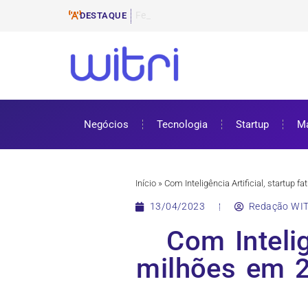
Ferramentas de E-mail Marketi
ProUni: como funciona e requisitos pa
Cursos gratuitos online: onde encontr
ENEM 2025: datas, inscrições e como 
DESTAQUE
Negócios
Tecnologia
Startup
Ma
Início
»
Com Inteligência Artificial, startu
13/04/2023
Redação WIT
Com Intelig
milhões em 