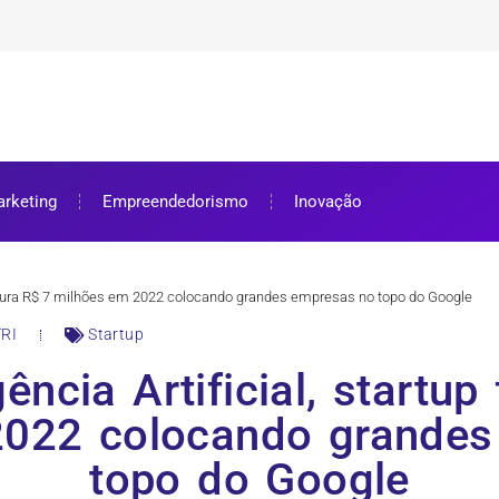
ra bolsa de estudos
ar e como aproveitar
se preparar
rketing
Empreendedorismo
Inovação
p fatura R$ 7 milhões em 2022 colocando grandes empresas no topo do Google
RI
Startup
ência Artificial, startup
2022 colocando grandes
topo do Google