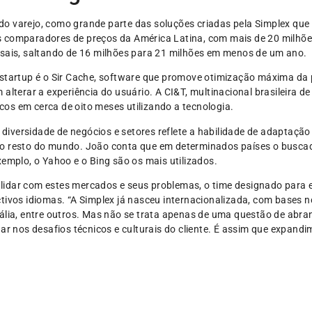
 varejo, como grande parte das soluções criadas pela Simplex que s
s comparadores de preços da América Latina, com mais de 20 milhõ
nsais, saltando de 16 milhões para 21 milhões em menos de um ano.
 startup é o Sir Cache, software que promove otimização máxima da 
alterar a experiência do usuário. A CI&T, multinacional brasileira 
os em cerca de oito meses utilizando a tecnologia.
versidade de negócios e setores reflete a habilidade de adaptação 
o resto do mundo. João conta que em determinados países o buscado
xemplo, o Yahoo e o Bing são os mais utilizados.
idar com estes mercados e seus problemas, o time designado para 
tivos idiomas. “A Simplex já nasceu internacionalizada, com bases no
ália, entre outros. Mas não se trata apenas de uma questão de abra
nos desafios técnicos e culturais do cliente. É assim que expandi