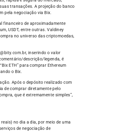
s, rápida e segura do mercado,
 suas transações. A projeção do banco
em pela negociação via Bix.
al financeiro de aproximadamente
um, USDT, entre outras. Valdiney
 compra no universo das criptomoedas,
@bity.com.br, inserindo o valor
 comentário/descrição/legenda, é
o: “Bix ETH” para comprar Ethereum
ando o Bix.
ação. Após o depósito realizado com
ia de comprar diretamente pelo
compra, que é extremamente simples”,
reais) no dia a dia, por meio de uma
 serviços de negociação de