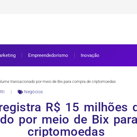
ra bolsa de estudos
ar e como aproveitar
se preparar
rketing
Empreendedorismo
Inovação
volume transacionado por meio de Bix para compra de criptomoedas
RI
Negócios
registra R$ 15 milhões
ado por meio de Bix par
criptomoedas