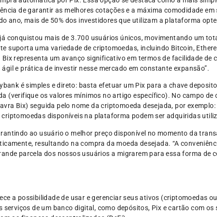
mpra automática por Pix. Essa opção se destaca como a mais simple
iência de garantir as melhores cotações e a máxima comodidade em
 do ano, mais de 50% dos investidores que utilizam a plataforma opt
já conquistou mais de 3.700 usuários únicos, movimentando um tot
e suporta uma variedade de criptomoedas, incluindo Bitcoin, Ethere
 Bix representa um avanço significativo em termos de facilidade de
ágil e prática de investir nesse mercado em constante expansão”.
ybank é simples e direto: basta efetuar um Pix para a chave deposito
a (verifique os valores mínimos no artigo específico). No campo de
palavra Bix) seguida pelo nome da criptomoeda desejada, por exempl
criptomoedas disponíveis na plataforma podem ser adquiridas utiliz
rantindo ao usuário o melhor preço disponível no momento da trans
ticamente, resultando na compra da moeda desejada. “A conveniênc
rande parcela dos nossos usuários a migrarem para essa forma de 
ce a possibilidade de usar e gerenciar seus ativos (criptomoedas ou 
s serviços de um banco digital, como depósitos, Pix e cartão com os