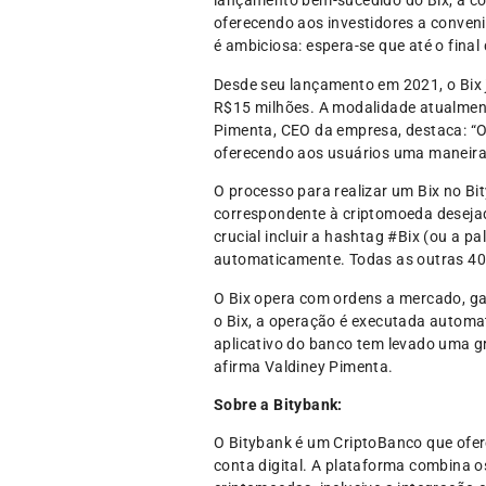
lançamento bem-sucedido do Bix, a co
oferecendo aos investidores a conven
é ambiciosa: espera-se que até o final
Desde seu lançamento em 2021, o Bix 
R$15 milhões. A modalidade atualment
Pimenta, CEO da empresa, destaca: “O
oferecendo aos usuários uma maneira 
O processo para realizar um Bix no Bit
correspondente à criptomoeda desejad
crucial incluir a hashtag #Bix (ou a 
automaticamente. Todas as outras 40 
O Bix opera com ordens a mercado, ga
o Bix, a operação é executada automa
aplicativo do banco tem levado uma g
afirma Valdiney Pimenta.
Sobre a Bitybank:
O Bitybank é um CriptoBanco que ofere
conta digital. A plataforma combina o