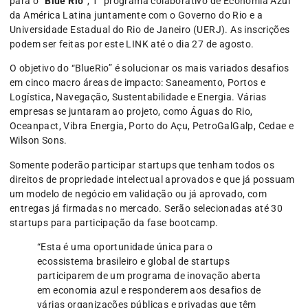
para o “
Blue Rio
”, 1° programa colaborativo de Economia Azul
da América Latina juntamente com o Governo do Rio e a
Universidade Estadual do Rio de Janeiro (UERJ). As inscrições
podem ser feitas por este LINK até o dia 27 de agosto.
O objetivo do “BlueRio” é solucionar os mais variados desafios
em cinco macro áreas de impacto: Saneamento, Portos e
Logística, Navegação, Sustentabilidade e Energia. Várias
empresas se juntaram ao projeto, como Águas do Rio,
Oceanpact, Vibra Energia, Porto do Açu, PetroGalGalp, Cedae e
Wilson Sons.
Somente poderão participar startups que tenham todos os
direitos de propriedade intelectual aprovados e que já possuam
um modelo de negócio em validação ou já aprovado, com
entregas já firmadas no mercado. Serão selecionadas até 30
startups para participação da fase bootcamp.
“Esta é uma oportunidade única para o
ecossistema brasileiro e global de startups
participarem de um programa de inovação aberta
em economia azul e responderem aos desafios de
várias organizações públicas e privadas que têm