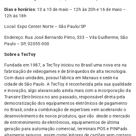
Dias e horários
: 13 a 15 de maio – 12h às 20h e 16 de maio –
12h às 18h
Local: Expo Center Norte – São Paulo/SP
Endereço: Rua José Bernardo Pinto, 333 – Vila Guilherme, São
Paulo – SP, 02055-000
Sobre a TecToy
Fundada em 1987, a TecToy iniciou no Brasil uma nova era na
fabricação de videogames e de brinquedos de alta tecnologia.
Com duas unidades, possui fábrica em Manaus e sede na
cidade de São Paulo. A TecToy é reconhecida pela sua qualidade
e inovação, algo alavancado ainda mais com a incorporação da
Transire Eletrônicos no ano passado, responsável direta pela
democratização dos equipamentos eletrônicos de pagamento
no Brasil, onde a combinação de expertises vem acelerando o
desenvolvimento de novos produtos, que vão desde o mercado
de entretenimento de eletrônicos, equipamentos de última
geração para automação comercial, terminais POS e PINPads
altamente seguros, assim como leitores de cartões sem contato