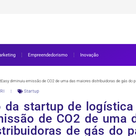
ra bolsa de estudos
ar e como aproveitar
se preparar
rketing
Empreendedorismo
Inovação
outEasy diminuiu emissão de CO2 de uma das maiores distribuidoras de gás do p
RI
Startup
 da startup de logístic
missão de CO2 de uma 
stribuidoras de gás do p