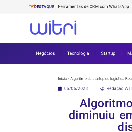
Ferramenta
ProUni: como funciona e requisitos pa
Cursos gratuitos online: onde encontr
ENEM 2025: datas, inscrições e como 
DESTAQUE
Negócios
Tecnologia
Startup
Ma
Início
»
Algoritmo da startup de logística R
05/05/2023
Redação WIT
Algoritmo
diminuiu e
di