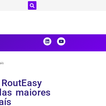
aís
a RoutEasy
das maiores
aís