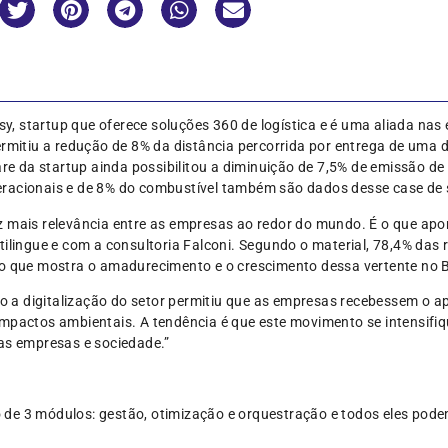
 startup que oferece soluções 360 de logística e é uma aliada nas 
ermitiu a redução de 8% da distância percorrida por entrega de uma d
ware da startup ainda possibilitou a diminuição de 7,5% de emissão d
eracionais e de 8% do combustível também são dados desse case de
 mais relevância entre as empresas ao redor do mundo. É o que apon
tilingue e com a consultoria Falconi. Segundo o material, 78,4% das
 o que mostra o amadurecimento e o crescimento dessa vertente no B
a digitalização do setor permitiu que as empresas recebessem o apo
impactos ambientais. A tendência é que este movimento se intensifi
 as empresas e sociedade.”
de 3 módulos: gestão, otimização e orquestração e todos eles pode