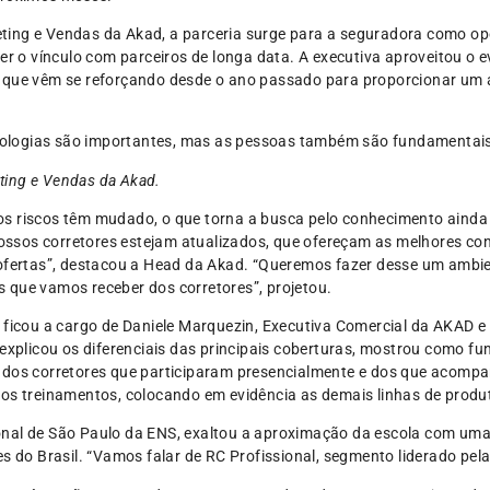
ting e Vendas da Akad, a parceria surge para a seguradora como 
cer o vínculo com parceiros de longa data. A executiva aproveitou o 
 que vêm se reforçando desde o ano passado para proporcionar um 
ologias são importantes, mas as pessoas também são fundamentais
ting e Vendas da Akad.
s riscos têm mudado, o que torna a busca pelo conhecimento ainda 
sos corretores estejam atualizados, que ofereçam as melhores con
 ofertas”, destacou a Head da Akad. “Queremos fazer desse um ambie
 que vamos receber dos corretores”, projetou.
 ficou a cargo de Daniele Marquezin, Executiva Comercial da AKAD e 
 explicou os diferenciais das principais coberturas, mostrou como f
 dos corretores que participaram presencialmente e dos que acompa
vos treinamentos, colocando em evidência as demais linhas de produ
onal de São Paulo da ENS, exaltou a aproximação da escola com um
s do Brasil. “Vamos falar de RC Profissional, segmento liderado pela