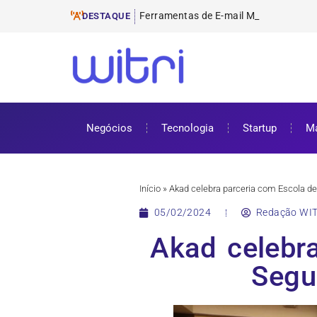
Ferramentas de E-mail Marketing
ProUni: como funciona e requisitos pa
Cursos gratuitos online: onde encontr
ENEM 2025: datas, inscrições e como 
DESTAQUE
Negócios
Tecnologia
Startup
Ma
Início
»
Akad celebra parceria com Escola de
05/02/2024
Redação WIT
Akad celebr
Segu