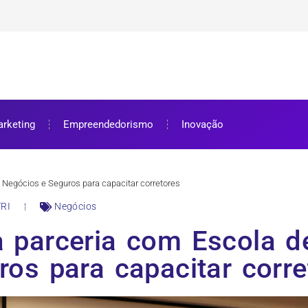
ra bolsa de estudos
ar e como aproveitar
se preparar
rketing
Empreendedorismo
Inovação
 Negócios e Seguros para capacitar corretores
RI
Negócios
a parceria com Escola d
ros para capacitar corre