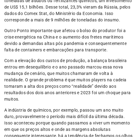
toneladas de adubos ou fertilizantes químicos, um investimento
de US$ 15,1 bilhões. Desse total, 23,3% vieram da Rússia, pelos
dados do Comex Stat, do Ministério da Economia. Isso
corresponde a mais de 9 milhões de toneladas do insumo.
Outro Ponto importante que afetou o bolso do produtor foi a
crise energética na China e o aumento dos fretes marítimos
devido a demandas altas pós pandemia e consequentemente
falta de containers e embarcações para transporte.
Com a elevação dos custos de produção, a balança brasileira
entrou em desequilíbrio e o ano passado marcou essa nova
mudança de cenário, que muitos chamaram de volta à
realidade. O grande problema é que muitos players na cadeia
tomaram a alta dos preços como “realidade” devido aos
resultados dos dois anos anteriores e 2023 foi um choque para
muitos.
A indústria de químicos, por exemplo, passou um ano muito
duro, provavelmente o período mais difícil da última década.
Isso aconteceu porque quando passamos a viver um momento
em que os preços altos e onde as margens absolutas
consequente interessante, há a tendência de fechamos os olhos