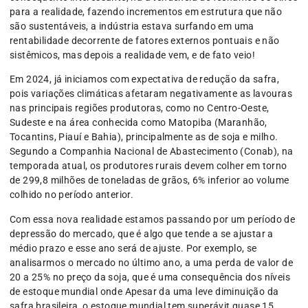
para a realidade, fazendo incrementos em estrutura que não
são sustentáveis, a indústria estava surfando em uma
rentabilidade decorrente de fatores externos pontuais e não
sistêmicos, mas depois a realidade vem, e de fato veio!
Em 2024, já iniciamos com expectativa de redução da safra,
pois variações climáticas afetaram negativamente as lavouras
nas principais regiões produtoras, como no Centro-Oeste,
Sudeste e na área conhecida como Matopiba (Maranhão,
Tocantins, Piauí e Bahia), principalmente as de soja e milho.
Segundo a Companhia Nacional de Abastecimento (Conab), na
temporada atual, os produtores rurais devem colher em torno
de 299,8 milhões de toneladas de grãos, 6% inferior ao volume
colhido no período anterior.
Com essa nova realidade estamos passando por um período de
depressão do mercado, que é algo que tende a se ajustar a
médio prazo e esse ano será de ajuste. Por exemplo, se
analisarmos o mercado no último ano, a uma perda de valor de
20 a 25% no preço da soja, que é uma consequência dos níveis
de estoque mundial onde Apesar da uma leve diminuição da
safra brasileira, o estoque mundial tem superávit quase 15