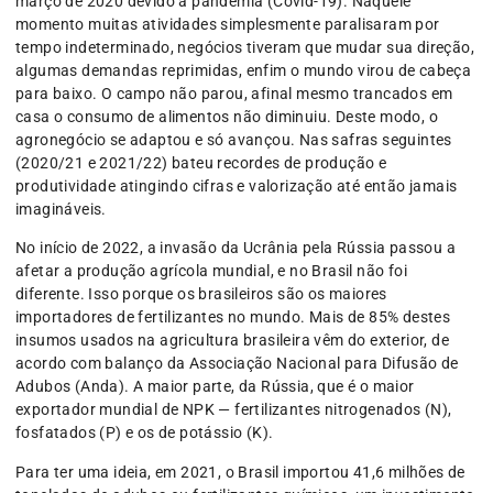
março de 2020 devido à pandemia (Covid-19). Naquele
momento muitas atividades simplesmente paralisaram por
tempo indeterminado, negócios tiveram que mudar sua direção,
algumas demandas reprimidas, enfim o mundo virou de cabeça
para baixo. O campo não parou, afinal mesmo trancados em
casa o consumo de alimentos não diminuiu. Deste modo, o
agronegócio se adaptou e só avançou. Nas safras seguintes
(2020/21 e 2021/22) bateu recordes de produção e
produtividade atingindo cifras e valorização até então jamais
imagináveis.
No início de 2022, a invasão da Ucrânia pela Rússia passou a
afetar a produção agrícola mundial, e no Brasil não foi
diferente. Isso porque os brasileiros são os maiores
importadores de fertilizantes no mundo. Mais de 85% destes
insumos usados na agricultura brasileira vêm do exterior, de
acordo com balanço da Associação Nacional para Difusão de
Adubos (Anda). A maior parte, da Rússia, que é o maior
exportador mundial de NPK — fertilizantes nitrogenados (N),
fosfatados (P) e os de potássio (K).
Para ter uma ideia, em 2021, o Brasil importou 41,6 milhões de