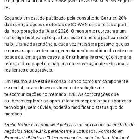
conjuguem a arquitetura SASE (Secure Access Services Edge) e
IA.
Segundo um estudo publicado pela consultoria Gartner, 20%
das configurações de ofertas de SD-WAN serão feitas a partir
da incorporação da IA até 2026. O montante representa um
salto significativo visto que hoje esse número é praticamente
nulo. Diante da tendência, cada vez mais será possível que as
empresas apresentem um gerenciamento contínuo da rede com
pouca ou, em alguns casos, até nenhuma intervenção humana,
reforçando o papel da máquina na construção de redes mais
resilientes e adaptáveis.
Em resumo, a IA está se consolidando como um componente
essencial para o desenvolvimento de soluções de
telecomunicações no mercado B2B. As corporações que
souberem explorar as oportunidades proporcionadas por essa
tecnologia, sem dúvida, poderão modificar o status quo do
mercado.
*Helio Nobre é responsável pela área de operações da unidade de
negócios
SecureLink
, pertencente à
Lotus ICT
. Formado em
Engenharia Elétrica e Telecomunicações pelo Instituto Nacional