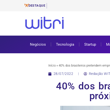
Ferramentas de E-mail
ProUni: como funciona e requisitos pa
Cursos gratuitos online: onde encontr
ENEM 2025: datas, inscrições e como 
DESTAQUE
Negócios
Tecnologia
Startup
Ma
Início
»
40% dos brasileiros pretendem empre
28/07/2022
Redação WIT
40% dos br
próx