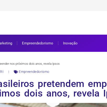
ra bolsa de estudos
ar e como aproveitar
se preparar
rketing
Empreendedorismo
Inovação
ender nos próximos dois anos, revela Ipsos
RI
Empreendedorismo
asileiros pretendem emp
imos dois anos, revela 