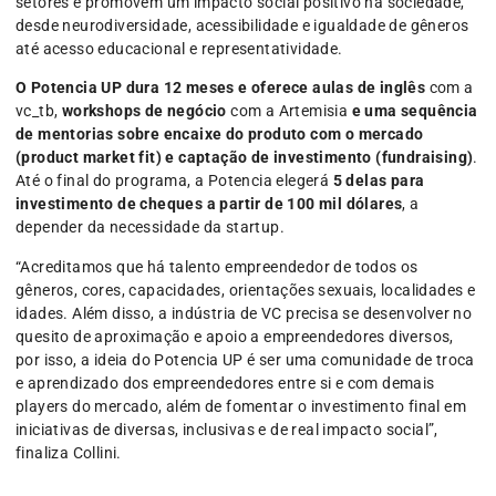
setores e promovem um impacto social positivo na sociedade,
desde neurodiversidade, acessibilidade e igualdade de gêneros
até acesso educacional e representatividade.
O Potencia UP dura 12 meses e oferece aulas de inglês
com a
vc_tb,
workshops de negócio
com a Artemisia
e uma sequência
de mentorias sobre encaixe do produto com o mercado
(product market fit) e captação de investimento (fundraising)
.
Até o final do programa, a Potencia elegerá
5 delas para
investimento de cheques a partir de 100 mil dólares
, a
depender da necessidade da startup.
“Acreditamos que há talento empreendedor de todos os
gêneros, cores, capacidades, orientações sexuais, localidades e
idades. Além disso, a indústria de VC precisa se desenvolver no
quesito de aproximação e apoio a empreendedores diversos,
por isso, a ideia do Potencia UP é ser uma comunidade de troca
e aprendizado dos empreendedores entre si e com demais
players do mercado, além de fomentar o investimento final em
iniciativas de diversas, inclusivas e de real impacto social”,
finaliza Collini.