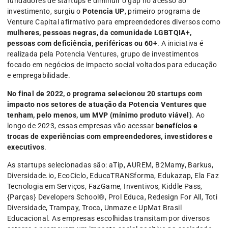
fundadores de startups e diminuir o gap no acesso ao
investimento, surgiu o
Potencia UP
, primeiro programa de
Venture Capital afirmativo para empreendedores diversos como
mulheres, pessoas negras, da comunidade LGBTQIA+,
pessoas com deficiência, periféricas ou 60+
. A iniciativa é
realizada pela Potencia Ventures, grupo de investimentos
focado em negócios de impacto social voltados para educação
e empregabilidade.
No final de 2022, o programa selecionou 20 startups com
impacto nos setores de atuação da Potencia Ventures que
tenham, pelo menos, um MVP (mínimo produto viável)
. Ao
longo de 2023, essas empresas vão acessar
benefícios e
trocas de experiências com empreendedores, investidores e
executivos
.
As startups selecionadas são: aTip, AUREM, B2Mamy, Barkus,
Diversidade.io, EcoCiclo, EducaTRANSforma, Edukazap, Ela Faz
Tecnologia em Serviços, FazGame, Inventivos, Kiddle Pass,
{Parças} Developers School®, Prol Educa, Redesign For All, Toti
Diversidade, Trampay, Troca, Unmaze e UpMat Brasil
Educacional. As empresas escolhidas transitam por diversos